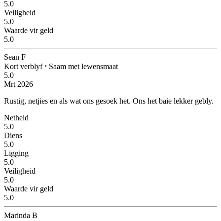
5.0
Veiligheid
5.0
Waarde vir geld
5.0
Sean F
Kort verblyf
⋅
Saam met lewensmaat
5.0
Mrt 2026
Rustig, netjies en als wat ons gesoek het.
Ons het baie lekker gebly.
Netheid
5.0
Diens
5.0
Ligging
5.0
Veiligheid
5.0
Waarde vir geld
5.0
Marinda B