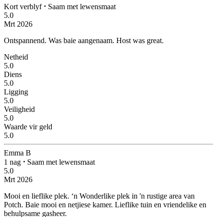
Kort verblyf
⋅
Saam met lewensmaat
5.0
Mrt 2026
Ontspannend.
Was baie aangenaam. Host was great.
Netheid
5.0
Diens
5.0
Ligging
5.0
Veiligheid
5.0
Waarde vir geld
5.0
Emma B
1 nag
⋅
Saam met lewensmaat
5.0
Mrt 2026
Mooi en lieflike plek.
‘n Wonderlike plek in 'n rustige area van
Potch. Baie mooi en netjiese kamer. Lieflike tuin en vriendelike en
behulpsame gasheer.