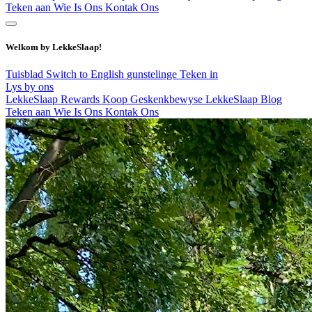
Teken aan
Wie Is Ons
Kontak Ons
Welkom by LekkeSlaap!
Tuisblad
Switch to English
gunstelinge
Teken in
Lys by ons
LekkeSlaap Rewards
Koop Geskenkbewyse
LekkeSlaap Blog
Teken aan
Wie Is Ons
Kontak Ons