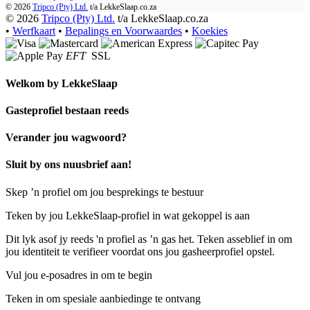
© 2026
Tripco (Pty) Ltd.
t/a
LekkeSlaap.co.za
© 2026
Tripco (Pty) Ltd.
t/a LekkeSlaap.co.za
•
Werfkaart
•
Bepalings en Voorwaardes
•
Koekies
EFT
SSL
Welkom by
LekkeSlaap
Gasteprofiel bestaan ​​reeds
Verander jou wagwoord?
Sluit by ons nuusbrief aan!
Skep ’n profiel om jou besprekings te bestuur
Teken by jou LekkeSlaap-profiel in wat gekoppel is aan
Dit lyk asof jy reeds 'n profiel as ’n gas het. Teken asseblief in om
jou identiteit te verifieer voordat ons jou gasheerprofiel opstel.
Vul jou e-posadres in om te begin
Teken in om spesiale aanbiedinge te ontvang