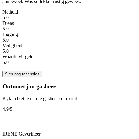
aanbeveel. Was so lekker rustig gewees.
Netheid
5.0
Diens
5.0
Ligging
5.0
Veiligheid
5.0
Waarde vir geld
5.0
Sien nog resensies
Ontmoet jou gasheer
Kyk 'n bietjie na die gasheer se rekord.
4.9
/5
IRENE
Geverifieer