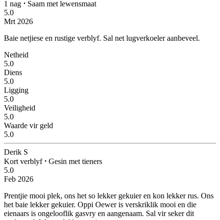
1 nag
⋅
Saam met lewensmaat
5.0
Mrt 2026
Baie netjiese en rustige verblyf.
Sal net lugverkoeler aanbeveel.
Netheid
5.0
Diens
5.0
Ligging
5.0
Veiligheid
5.0
Waarde vir geld
5.0
Derik S
Kort verblyf
⋅
Gesin met tieners
5.0
Feb 2026
Prentjie mooi plek, ons het so lekker gekuier en kon lekker rus.
Ons
het baie lekker gekuier. Oppi Oewer is verskriklik mooi en die
eienaars is ongelooflik gasvry en aangenaam. Sal vir seker dit