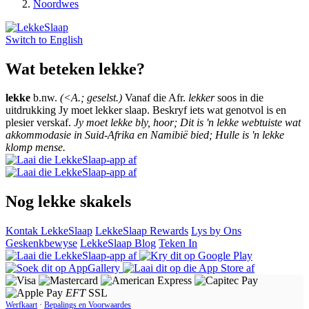
Noordwes
Switch to
English
Wat beteken lekke?
lekke
b.nw.
(<A.; geselst.)
Vanaf die Afr.
lekker
soos in die
uitdrukking Jy moet lekker slaap. Beskryf iets wat genotvol is en
plesier verskaf.
Jy moet lekke bly, hoor; Dit is 'n lekke webtuiste wat
akkommodasie in Suid-Afrika en Namibië bied; Hulle is 'n lekke
klomp mense.
Nog lekke skakels
Kontak LekkeSlaap
LekkeSlaap Rewards
Lys by Ons
Geskenkbewyse
LekkeSlaap Blog
Teken In
EFT
SSL
Werfkaart
·
Bepalings en Voorwaardes