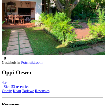
+8
Gastehuis in
Potchefstroom
Oppi-Oewer
4.9
Sien 53 resensies
Oorsig
Kaart
Tariewe
Resensies
Resensies