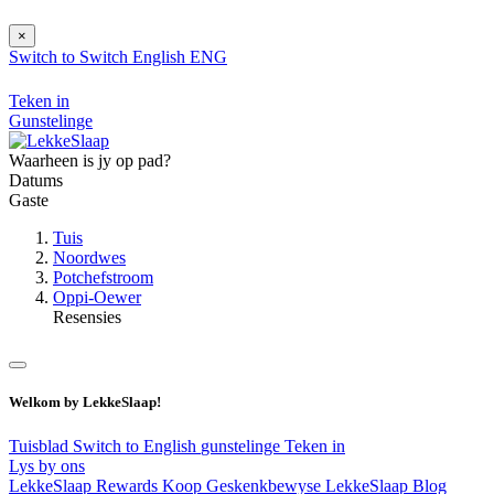
×
Switch to
Switch
English
ENG
Teken in
Gunstelinge
Waarheen is jy op pad?
Datums
Gaste
Tuis
Noordwes
Potchefstroom
Oppi-Oewer
Resensies
Welkom by LekkeSlaap!
Tuisblad
Switch to English
gunstelinge
Teken in
Lys by ons
LekkeSlaap Rewards
Koop Geskenkbewyse
LekkeSlaap Blog