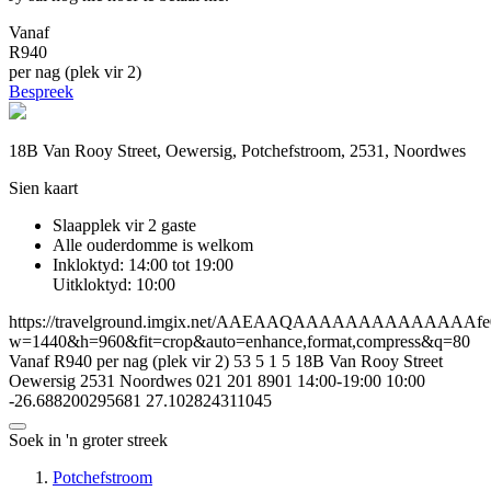
Vanaf
R940
per nag (plek vir 2)
Bespreek
18B Van Rooy Street, Oewersig, Potchefstroom, 2531, Noordwes
Sien kaart
Slaapplek vir 2 gaste
Alle ouderdomme is welkom
Inkloktyd: 14:00 tot 19:00
Uitkloktyd: 10:00
https://travelground.imgix.net/AAEAAQAAAAAAAAAAAAAAfe0bf
w=1440&h=960&fit=crop&auto=enhance,format,compress&q=80
Vanaf R940 per nag (plek vir 2)
53
5
1
5
18B Van Rooy Street
Oewersig
2531
Noordwes
021 201 8901
14:00-19:00
10:00
-26.688200295681
27.102824311045
Soek in 'n groter streek
Potchefstroom