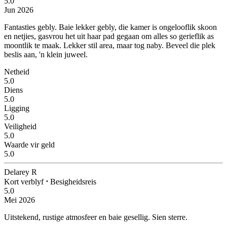
5.0
Jun 2026
Fantasties gebly.
Baie lekker gebly, die kamer is ongelooflik skoon
en netjies, gasvrou het uit haar pad gegaan om alles so gerieflik as
moontlik te maak. Lekker stil area, maar tog naby. Beveel die plek
beslis aan, 'n klein juweel.
Netheid
5.0
Diens
5.0
Ligging
5.0
Veiligheid
5.0
Waarde vir geld
5.0
Delarey R
Kort verblyf
⋅
Besigheidsreis
5.0
Mei 2026
Uitstekend, rustige atmosfeer en baie gesellig.
Sien sterre.