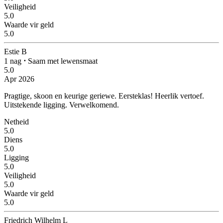
Veiligheid
5.0
Waarde vir geld
5.0
Estie B
1 nag
⋅
Saam met lewensmaat
5.0
Apr 2026
Pragtige, skoon en keurige geriewe. Eersteklas!
Heerlik vertoef.
Uitstekende ligging. Verwelkomend.
Netheid
5.0
Diens
5.0
Ligging
5.0
Veiligheid
5.0
Waarde vir geld
5.0
Friedrich Wilhelm L