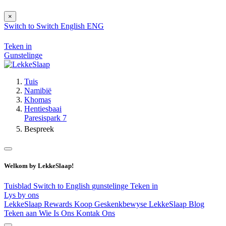
×
Switch to
Switch
English
ENG
Teken in
Gunstelinge
Tuis
Namibië
Khomas
Hentiesbaai
Paresispark 7
Bespreek
Welkom by LekkeSlaap!
Tuisblad
Switch to English
gunstelinge
Teken in
Lys by ons
LekkeSlaap Rewards
Koop Geskenkbewyse
LekkeSlaap Blog
Teken aan
Wie Is Ons
Kontak Ons