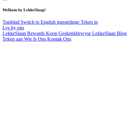
Welkom by LekkeSlaap!
Tuisblad
Switch to English
gunstelinge
Teken in
Lys by ons
LekkeSlaap Rewards
Koop Geskenkbewyse
LekkeSlaap Blog
Teken aan
Wie Is Ons
Kontak Ons