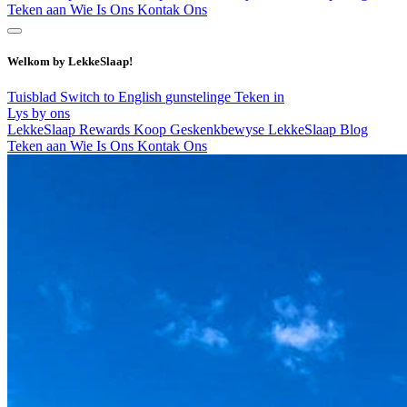
Teken aan
Wie Is Ons
Kontak Ons
Welkom by LekkeSlaap!
Tuisblad
Switch to English
gunstelinge
Teken in
Lys by ons
LekkeSlaap Rewards
Koop Geskenkbewyse
LekkeSlaap Blog
Teken aan
Wie Is Ons
Kontak Ons