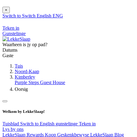
×
Switch to
Switch
English
ENG
Teken in
Gunstelinge
Waarheen is jy op pad?
Datums
Gaste
Tuis
Noord-Kaap
Kimberley
Purple Steps Guest House
Oorsig
Welkom by LekkeSlaap!
Tuisblad
Switch to English
gunstelinge
Teken in
Lys by ons
LekkeSlaap Rewards
Koop Geskenkbewyse
LekkeSlaap Blog