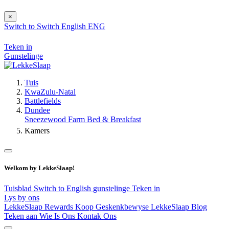
×
Switch to
Switch
English
ENG
Teken in
Gunstelinge
Tuis
KwaZulu-Natal
Battlefields
Dundee
Sneezewood Farm Bed & Breakfast
Kamers
Welkom by LekkeSlaap!
Tuisblad
Switch to English
gunstelinge
Teken in
Lys by ons
LekkeSlaap Rewards
Koop Geskenkbewyse
LekkeSlaap Blog
Teken aan
Wie Is Ons
Kontak Ons