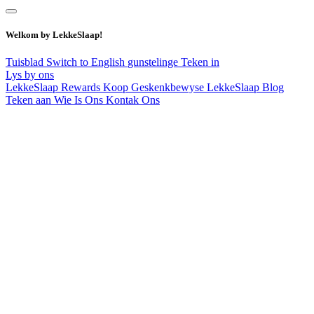
Welkom by LekkeSlaap!
Tuisblad
Switch to English
gunstelinge
Teken in
Lys by ons
LekkeSlaap Rewards
Koop Geskenkbewyse
LekkeSlaap Blog
Teken aan
Wie Is Ons
Kontak Ons