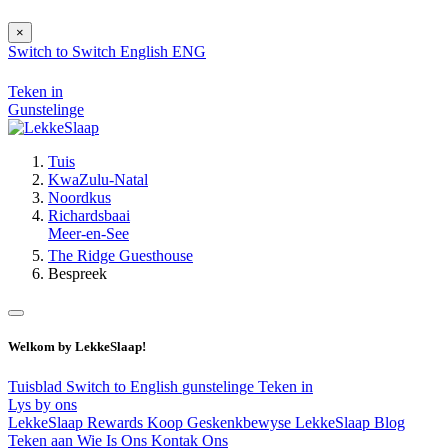
×
Switch to
Switch
English
ENG
Teken in
Gunstelinge
Tuis
KwaZulu-Natal
Noordkus
Richardsbaai
Meer-en-See
The Ridge Guesthouse
Bespreek
Welkom by LekkeSlaap!
Tuisblad
Switch to English
gunstelinge
Teken in
Lys by ons
LekkeSlaap Rewards
Koop Geskenkbewyse
LekkeSlaap Blog
Teken aan
Wie Is Ons
Kontak Ons