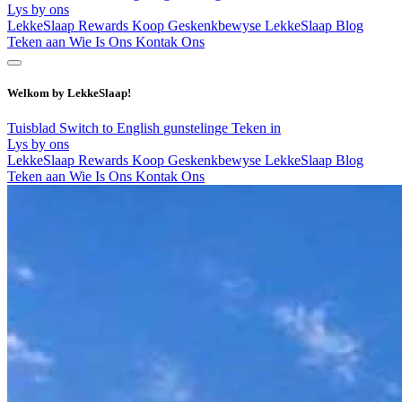
Lys by ons
LekkeSlaap Rewards
Koop Geskenkbewyse
LekkeSlaap Blog
Teken aan
Wie Is Ons
Kontak Ons
Welkom by LekkeSlaap!
Tuisblad
Switch to English
gunstelinge
Teken in
Lys by ons
LekkeSlaap Rewards
Koop Geskenkbewyse
LekkeSlaap Blog
Teken aan
Wie Is Ons
Kontak Ons