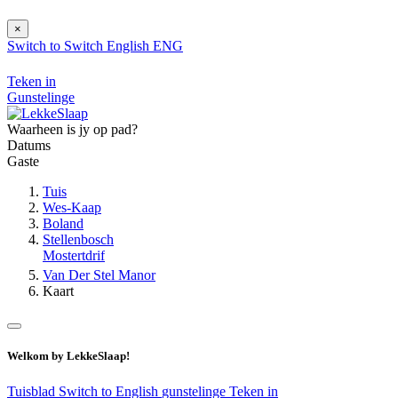
×
Switch to
Switch
English
ENG
Teken in
Gunstelinge
Waarheen is jy op pad?
Datums
Gaste
Tuis
Wes-Kaap
Boland
Stellenbosch
Mostertdrif
Van Der Stel Manor
Kaart
Welkom by LekkeSlaap!
Tuisblad
Switch to English
gunstelinge
Teken in