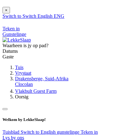
×
Switch to
Switch
English
ENG
Teken in
Gunstelinge
Waarheen is jy op pad?
Datums
Gaste
Tuis
Vrystaat
Drakensberge, Suid-Afrika
Clocolan
Vlakbult Guest Farm
Oorsig
Welkom by LekkeSlaap!
Tuisblad
Switch to English
gunstelinge
Teken in
Lys by ons