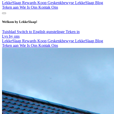
LekkeSlaap Rewards
Koop Geskenkbewyse
LekkeSlaap Blog
Teken aan
Wie Is Ons
Kontak Ons
Welkom by LekkeSlaap!
Tuisblad
Switch to English
gunstelinge
Teken in
Lys by ons
LekkeSlaap Rewards
Koop Geskenkbewyse
LekkeSlaap Blog
Teken aan
Wie Is Ons
Kontak Ons