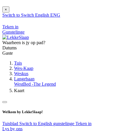
×
Switch to
Switch
English
ENG
Teken in
Gunstelinge
Waarheen is jy op pad?
Datums
Gaste
Tuis
Wes-Kaap
Weskus
Langebaan
WestBed -The Legend
Kaart
Welkom by LekkeSlaap!
Tuisblad
Switch to English
gunstelinge
Teken in
Lys by ons