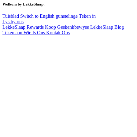
Welkom by LekkeSlaap!
Tuisblad
Switch to English
gunstelinge
Teken in
Lys by ons
LekkeSlaap Rewards
Koop Geskenkbewyse
LekkeSlaap Blog
Teken aan
Wie Is Ons
Kontak Ons