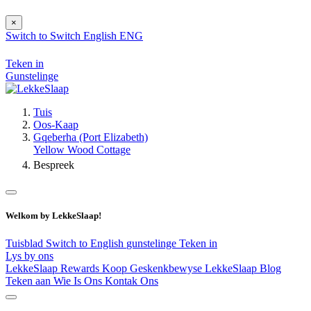
×
Switch to
Switch
English
ENG
Teken in
Gunstelinge
Tuis
Oos-Kaap
Gqeberha (Port Elizabeth)
Yellow Wood Cottage
Bespreek
Welkom by LekkeSlaap!
Tuisblad
Switch to English
gunstelinge
Teken in
Lys by ons
LekkeSlaap Rewards
Koop Geskenkbewyse
LekkeSlaap Blog
Teken aan
Wie Is Ons
Kontak Ons