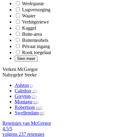
Werkspasie
Lugversorging
Waaier
Verhitgeriewe
Kaggel
Buite-area
Buitemeubels
Privaat ingang
Rook toegelaat
Sien meer
Verken McGregor
Nabygeleë Streke
Ashton
(2)
Caledon
(37)
Greyton
(57)
Montagu
(95)
Robertson
(101)
Swellendam
(86)
Resensies van McGregor
4.5/5
volgens
237 resensies