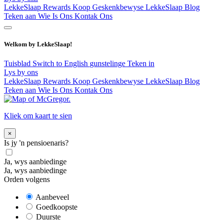
LekkeSlaap Rewards
Koop Geskenkbewyse
LekkeSlaap Blog
Teken aan
Wie Is Ons
Kontak Ons
Welkom by LekkeSlaap!
Tuisblad
Switch to English
gunstelinge
Teken in
Lys by ons
LekkeSlaap Rewards
Koop Geskenkbewyse
LekkeSlaap Blog
Teken aan
Wie Is Ons
Kontak Ons
Kliek om kaart te sien
×
Is jy 'n pensioenaris?
Ja, wys aanbiedinge
Ja, wys aanbiedinge
Orden volgens
Aanbeveel
Goedkoopste
Duurste