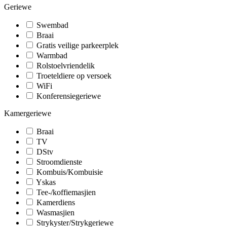
Geriewe
Swembad
Braai
Gratis veilige parkeerplek
Warmbad
Rolstoelvriendelik
Troeteldiere op versoek
WiFi
Konferensiegeriewe
Kamergeriewe
Braai
TV
DStv
Stroomdienste
Kombuis/Kombuisie
Yskas
Tee-/koffiemasjien
Kamerdiens
Wasmasjien
Strykyster/Strykgeriewe