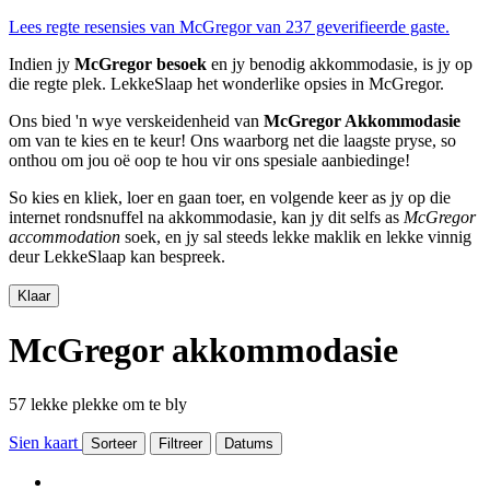
Lees regte resensies van McGregor van 237 geverifieerde gaste.
Indien jy
McGregor besoek
en jy benodig akkommodasie, is jy op
die regte plek. LekkeSlaap het wonderlike opsies in McGregor.
Ons bied 'n wye verskeidenheid van
McGregor Akkommodasie
om van te kies en te keur! Ons waarborg net die laagste pryse, so
onthou om jou oë oop te hou vir ons spesiale aanbiedinge!
So kies en kliek, loer en gaan toer, en volgende keer as jy op die
internet rondsnuffel na akkommodasie, kan jy dit selfs as
McGregor
accommodation
soek, en jy sal steeds lekke maklik en lekke vinnig
deur LekkeSlaap kan bespreek.
Klaar
McGregor akkommodasie
57 lekke plekke om te bly
Sien kaart
Sorteer
Filtreer
Datums