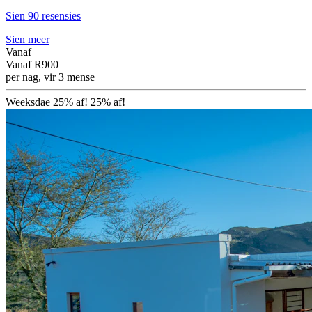
Sien 90 resensies
Sien meer
Vanaf
Vanaf
R900
per nag, vir 3 mense
Weeksdae 25% af!
25% af!