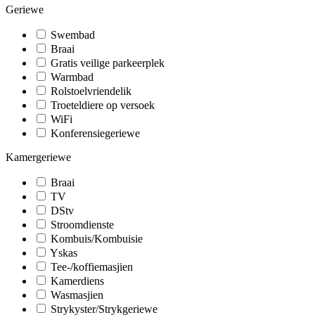
Geriewe
Swembad
Braai
Gratis veilige parkeerplek
Warmbad
Rolstoelvriendelik
Troeteldiere op versoek
WiFi
Konferensiegeriewe
Kamergeriewe
Braai
TV
DStv
Stroomdienste
Kombuis/Kombuisie
Yskas
Tee-/koffiemasjien
Kamerdiens
Wasmasjien
Strykyster/Strykgeriewe