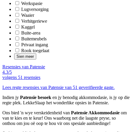
Werkspasie
Lugversorging
Waaier
Verhitgeriewe
Kaggel
Buite-area
Buitemeubels
Privaat ingang
Rook toegelaat
Sien meer
Resensies van Patensie
4.3/5
volgens
51 resensies
Lees regte resensies van Patensie van 51 geverifieerde gaste.
Indien jy
Patensie besoek
en jy benodig akkommodasie, is jy op die
regte plek. LekkeSlaap het wonderlike opsies in Patensie.
Ons bied 'n wye verskeidenheid van
Patensie Akkommodasie
om
van te kies en te keur! Ons waarborg net die laagste pryse, so
onthou om jou oë oop te hou vir ons spesiale aanbiedinge!