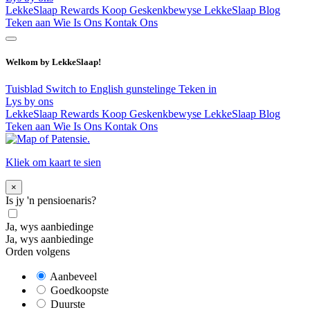
LekkeSlaap Rewards
Koop Geskenkbewyse
LekkeSlaap Blog
Teken aan
Wie Is Ons
Kontak Ons
Welkom by LekkeSlaap!
Tuisblad
Switch to English
gunstelinge
Teken in
Lys by ons
LekkeSlaap Rewards
Koop Geskenkbewyse
LekkeSlaap Blog
Teken aan
Wie Is Ons
Kontak Ons
Kliek om kaart te sien
×
Is jy 'n pensioenaris?
Ja, wys aanbiedinge
Ja, wys aanbiedinge
Orden volgens
Aanbeveel
Goedkoopste
Duurste