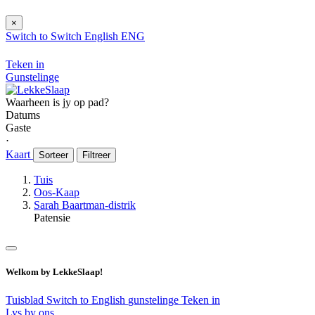
×
Switch to
Switch
English
ENG
Teken in
Gunstelinge
Waarheen is jy op pad?
Datums
Gaste
⋅
Kaart
Sorteer
Filtreer
Tuis
Oos-Kaap
Sarah Baartman-distrik
Patensie
Welkom by LekkeSlaap!
Tuisblad
Switch to English
gunstelinge
Teken in
Lys by ons