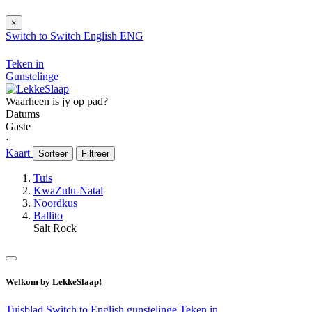
×
Switch to
Switch
English
ENG
Teken in
Gunstelinge
Waarheen is jy op pad?
Datums
Gaste
⋅
Kaart
Sorteer
Filtreer
Tuis
KwaZulu-Natal
Noordkus
Ballito
Salt Rock
Welkom by LekkeSlaap!
Tuisblad
Switch to English
gunstelinge
Teken in