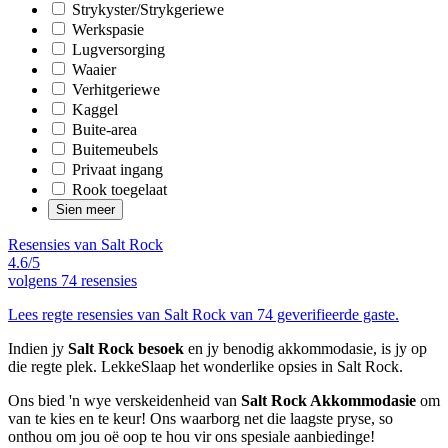
Strykyster/Strykgeriewe
Werkspasie
Lugversorging
Waaier
Verhitgeriewe
Kaggel
Buite-area
Buitemeubels
Privaat ingang
Rook toegelaat
Sien meer
Resensies van Salt Rock
4.6/5
volgens
74 resensies
Lees regte resensies van Salt Rock van 74 geverifieerde gaste.
Indien jy
Salt Rock besoek
en jy benodig akkommodasie, is jy op
die regte plek. LekkeSlaap het wonderlike opsies in Salt Rock.
Ons bied 'n wye verskeidenheid van
Salt Rock Akkommodasie
om
van te kies en te keur! Ons waarborg net die laagste pryse, so
onthou om jou oë oop te hou vir ons spesiale aanbiedinge!