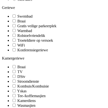
Geriewe
Swembad
Braai
Gratis veilige parkeerplek
Warmbad
Rolstoelvriendelik
Troeteldiere op versoek
WiFi
Konferensiegeriewe
Kamergeriewe
Braai
TV
DStv
Stroomdienste
Kombuis/Kombuisie
Yskas
Tee-/koffiemasjien
Kamerdiens
Wasmasjien