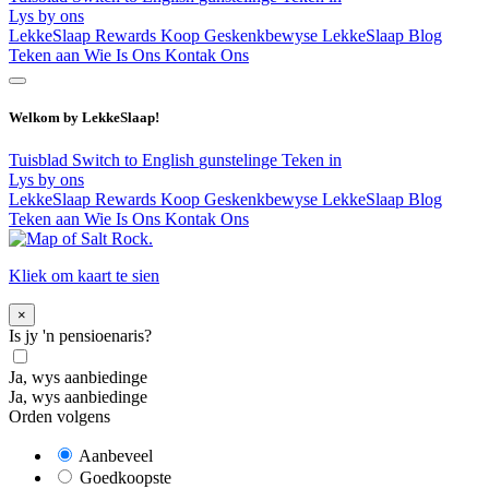
Lys by ons
LekkeSlaap Rewards
Koop Geskenkbewyse
LekkeSlaap Blog
Teken aan
Wie Is Ons
Kontak Ons
Welkom by LekkeSlaap!
Tuisblad
Switch to English
gunstelinge
Teken in
Lys by ons
LekkeSlaap Rewards
Koop Geskenkbewyse
LekkeSlaap Blog
Teken aan
Wie Is Ons
Kontak Ons
Kliek om kaart te sien
×
Is jy 'n pensioenaris?
Ja, wys aanbiedinge
Ja, wys aanbiedinge
Orden volgens
Aanbeveel
Goedkoopste