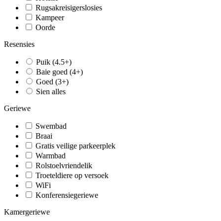
Rugsakreisigerslosies
Kampeer
Oorde
Resensies
Puik (4.5+)
Baie goed (4+)
Goed (3+)
Sien alles
Geriewe
Swembad
Braai
Gratis veilige parkeerplek
Warmbad
Rolstoelvriendelik
Troeteldiere op versoek
WiFi
Konferensiegeriewe
Kamergeriewe