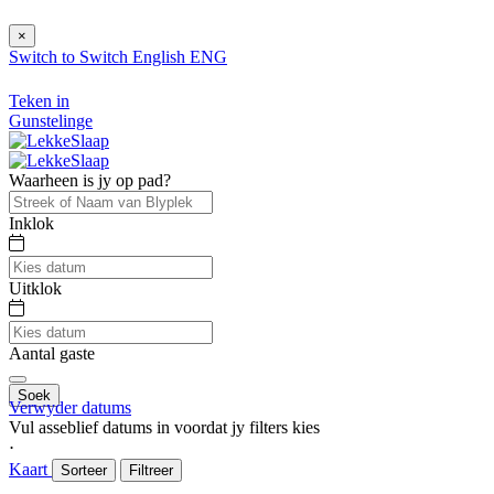
×
Switch to
Switch
English
ENG
Teken in
Gunstelinge
Waarheen is jy op pad?
Inklok
Uitklok
Aantal gaste
Soek
Verwyder datums
Vul asseblief datums in voordat jy filters kies
⋅
Kaart
Sorteer
Filtreer