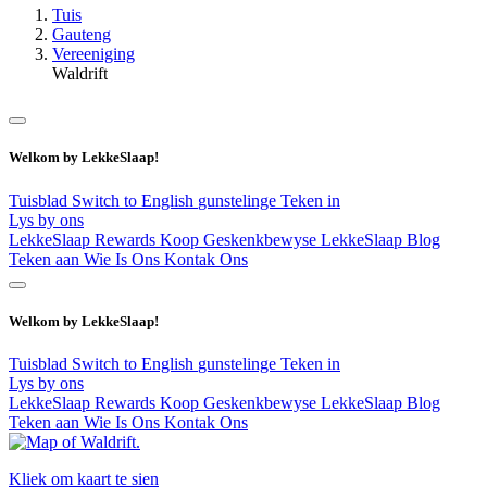
Tuis
Gauteng
Vereeniging
Waldrift
Welkom by LekkeSlaap!
Tuisblad
Switch to English
gunstelinge
Teken in
Lys by ons
LekkeSlaap Rewards
Koop Geskenkbewyse
LekkeSlaap Blog
Teken aan
Wie Is Ons
Kontak Ons
Welkom by LekkeSlaap!
Tuisblad
Switch to English
gunstelinge
Teken in
Lys by ons
LekkeSlaap Rewards
Koop Geskenkbewyse
LekkeSlaap Blog
Teken aan
Wie Is Ons
Kontak Ons
Kliek om kaart te sien