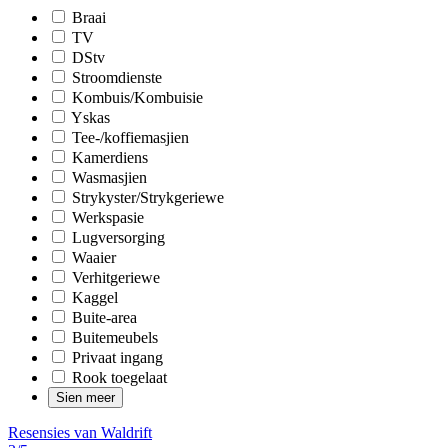
Braai
TV
DStv
Stroomdienste
Kombuis/Kombuisie
Yskas
Tee-/koffiemasjien
Kamerdiens
Wasmasjien
Strykyster/Strykgeriewe
Werkspasie
Lugversorging
Waaier
Verhitgeriewe
Kaggel
Buite-area
Buitemeubels
Privaat ingang
Rook toegelaat
Sien meer
Resensies van Waldrift