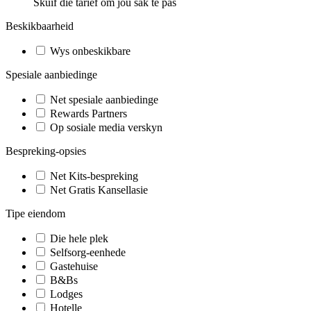
Skuif die tarief om jou sak te pas
Beskikbaarheid
Wys onbeskikbare
Spesiale aanbiedinge
Net spesiale aanbiedinge
Rewards Partners
Op sosiale media verskyn
Bespreking-opsies
Net Kits-bespreking
Net Gratis Kansellasie
Tipe eiendom
Die hele plek
Selfsorg-eenhede
Gastehuise
B&Bs
Lodges
Hotelle