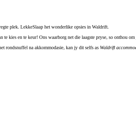
egte plek. LekkeSlaap het wonderlike opsies in Waldrift.
 te kies en te keur! Ons waarborg net die laagste pryse, so onthou om 
ernet rondsnuffel na akkommodasie, kan jy dit selfs as
Waldrift accommo