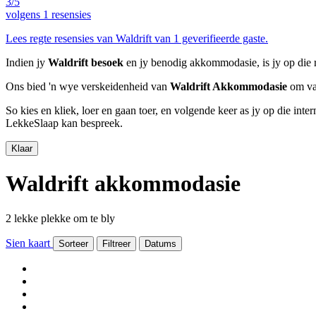
3/5
volgens
1 resensies
Lees regte resensies van Waldrift van 1 geverifieerde gaste.
Indien jy
Waldrift besoek
en jy benodig akkommodasie, is jy op die r
Ons bied 'n wye verskeidenheid van
Waldrift Akkommodasie
om van
So kies en kliek, loer en gaan toer, en volgende keer as jy op die int
LekkeSlaap kan bespreek.
Klaar
Waldrift akkommodasie
2 lekke plekke om te bly
Sien kaart
Sorteer
Filtreer
Datums