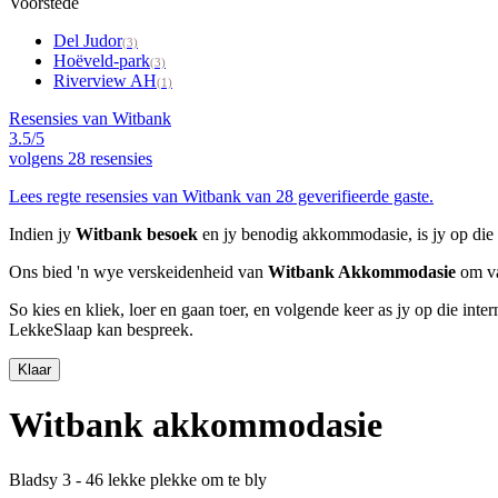
Voorstede
Del Judor
(3)
Hoëveld-park
(3)
Riverview AH
(1)
Resensies van Witbank
3.5/5
volgens
28 resensies
Lees regte resensies van Witbank van 28 geverifieerde gaste.
Indien jy
Witbank besoek
en jy benodig akkommodasie, is jy op die 
Ons bied 'n wye verskeidenheid van
Witbank Akkommodasie
om va
So kies en kliek, loer en gaan toer, en volgende keer as jy op die int
LekkeSlaap kan bespreek.
Klaar
Witbank akkommodasie
Bladsy 3 - 46 lekke plekke om te bly