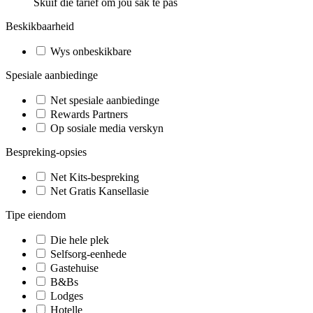
Skuif die tarief om jou sak te pas
Beskikbaarheid
Wys onbeskikbare
Spesiale aanbiedinge
Net spesiale aanbiedinge
Rewards Partners
Op sosiale media verskyn
Bespreking-opsies
Net Kits-bespreking
Net Gratis Kansellasie
Tipe eiendom
Die hele plek
Selfsorg-eenhede
Gastehuise
B&Bs
Lodges
Hotelle