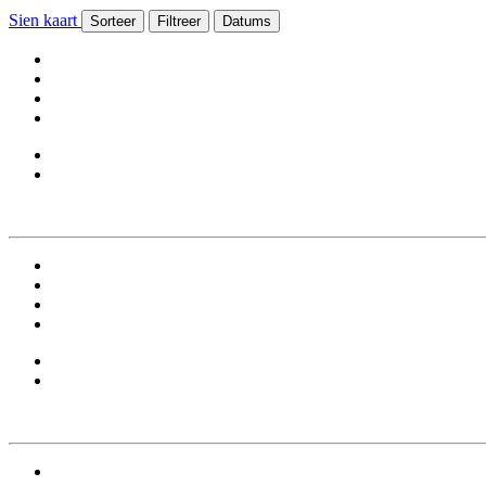
Sien kaart
Sorteer
Filtreer
Datums