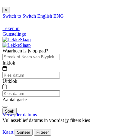
×
Switch to
Switch
English
ENG
Teken in
Gunstelinge
Waarheen is jy op pad?
Inklok
Uitklok
Aantal gaste
Soek
Verwyder datums
Vul asseblief datums in voordat jy filters kies
⋅
Kaart
Sorteer
Filtreer