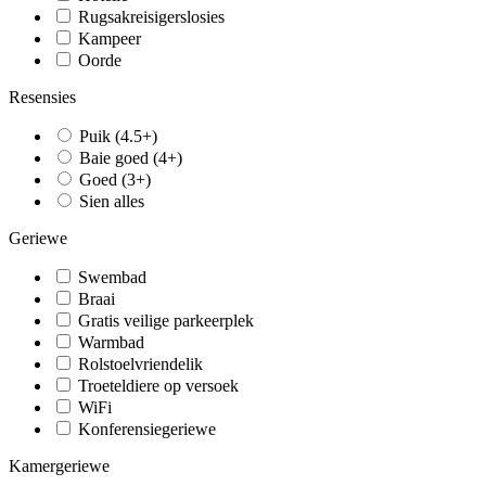
Rugsakreisigerslosies
Kampeer
Oorde
Resensies
Puik (4.5+)
Baie goed (4+)
Goed (3+)
Sien alles
Geriewe
Swembad
Braai
Gratis veilige parkeerplek
Warmbad
Rolstoelvriendelik
Troeteldiere op versoek
WiFi
Konferensiegeriewe
Kamergeriewe