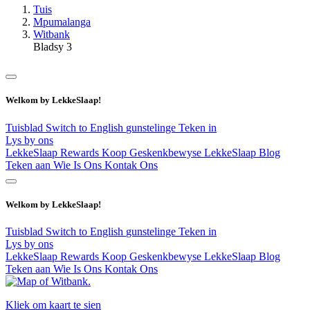
Tuis
Mpumalanga
Witbank
Bladsy 3
Welkom by LekkeSlaap!
Tuisblad
Switch to English
gunstelinge
Teken in
Lys by ons
LekkeSlaap Rewards
Koop Geskenkbewyse
LekkeSlaap Blog
Teken aan
Wie Is Ons
Kontak Ons
Welkom by LekkeSlaap!
Tuisblad
Switch to English
gunstelinge
Teken in
Lys by ons
LekkeSlaap Rewards
Koop Geskenkbewyse
LekkeSlaap Blog
Teken aan
Wie Is Ons
Kontak Ons
Kliek om kaart te sien