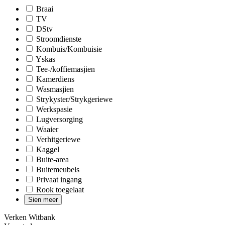
Braai
TV
DStv
Stroomdienste
Kombuis/Kombuisie
Yskas
Tee-/koffiemasjien
Kamerdiens
Wasmasjien
Strykyster/Strykgeriewe
Werkspasie
Lugversorging
Waaier
Verhitgeriewe
Kaggel
Buite-area
Buitemeubels
Privaat ingang
Rook toegelaat
Sien meer
Verken Witbank