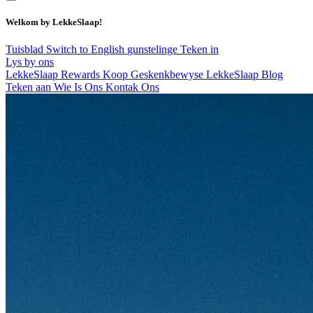
Welkom by LekkeSlaap!
Tuisblad
Switch to English
gunstelinge
Teken in
Lys by ons
LekkeSlaap Rewards
Koop Geskenkbewyse
LekkeSlaap Blog
Teken aan
Wie Is Ons
Kontak Ons