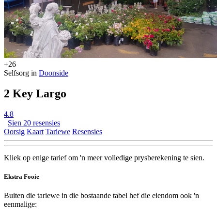
+26
Selfsorg in
Doonside
2 Key Largo
4.8
Sien 20 resensies
Oorsig
Kaart
Tariewe
Resensies
Kliek op enige tarief om 'n meer volledige prysberekening te sien.
Ekstra Fooie
Buiten die tariewe in die bostaande tabel hef die eiendom ook 'n
eenmalige: