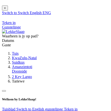
×
Switch to
Switch
English
ENG
Teken in
Gunstelinge
Waarheen is jy op pad?
Datums
Gaste
Tuis
KwaZulu-Natal
Suidkus
Amanzimtoti
Doonside
2 Key Largo
Tariewe
Welkom by LekkeSlaap!
Tuisblad
Switch to English
gunstelinge
Teken in