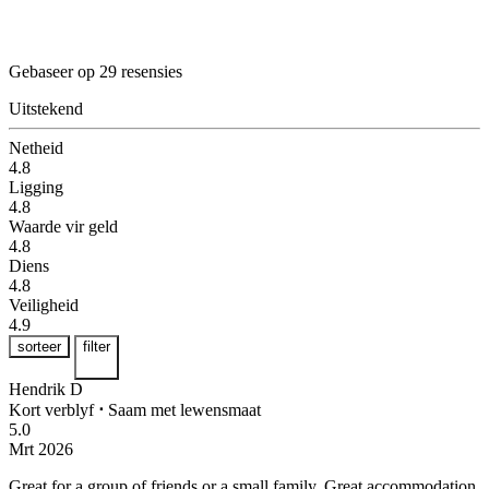
Gebaseer op 29 resensies
Uitstekend
Netheid
4.8
Ligging
4.8
Waarde vir geld
4.8
Diens
4.8
Veiligheid
4.9
sorteer
filter
Hendrik D
Kort verblyf
⋅
Saam met lewensmaat
5.0
Mrt 2026
Great for a group of friends or a small family.
Great accommodation