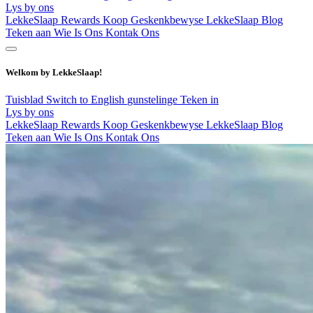
Lys by ons
LekkeSlaap Rewards
Koop Geskenkbewyse
LekkeSlaap Blog
Teken aan
Wie Is Ons
Kontak Ons
Welkom by LekkeSlaap!
Tuisblad
Switch to English
gunstelinge
Teken in
Lys by ons
LekkeSlaap Rewards
Koop Geskenkbewyse
LekkeSlaap Blog
Teken aan
Wie Is Ons
Kontak Ons