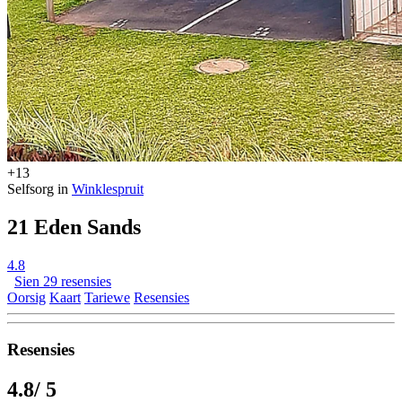
+13
Selfsorg in
Winklespruit
21 Eden Sands
4.8
Sien 29 resensies
Oorsig
Kaart
Tariewe
Resensies
Resensies
4.8
/ 5