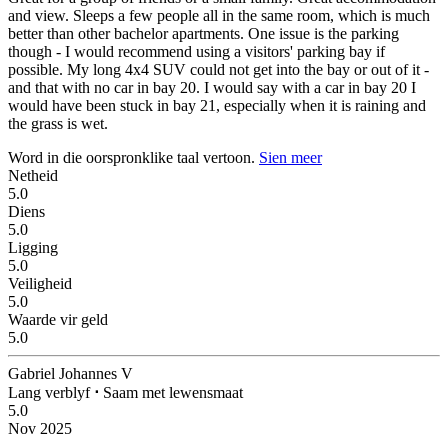
and view. Sleeps a few people all in the same room, which is much
better than other bachelor apartments. One issue is the parking
though - I would recommend using a visitors' parking bay if
possible. My long 4x4 SUV could not get into the bay or out of it -
and that with no car in bay 20. I would say with a car in bay 20 I
would have been stuck in bay 21, especially when it is raining and
the grass is wet.
Word in die oorspronklike taal vertoon.
Sien meer
Netheid
5.0
Diens
5.0
Ligging
5.0
Veiligheid
5.0
Waarde vir geld
5.0
Gabriel Johannes V
Lang verblyf
⋅
Saam met lewensmaat
5.0
Nov 2025