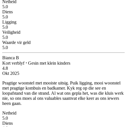
Netheid
5.0
Diens
5.0
Ligging
5.0
Veiligheid
5.0
Waarde vir geld
5.0
Bianca B
Kort verblyf
⋅
Gesin met klein kinders
4.8
Okt 2025
Pragtige woonstel met mooiste uitsig.
Puik ligging, mooi woonstel
met pragtige kombuis en badkamer. Kyk reg op die see en
loopafstand van die strand. Al wat ons gepla het, was die kluis werk
nie, so ons moes al ons valuables saamvat elke keer as ons iewers
heen gaan.
Netheid
5.0
Diens