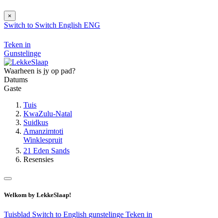
×
Switch to
Switch
English
ENG
Teken in
Gunstelinge
Waarheen is jy op pad?
Datums
Gaste
Tuis
KwaZulu-Natal
Suidkus
Amanzimtoti
Winklespruit
21 Eden Sands
Resensies
Welkom by LekkeSlaap!
Tuisblad
Switch to English
gunstelinge
Teken in