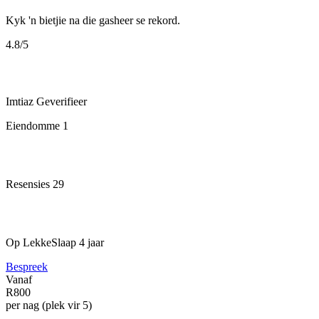
Kyk 'n bietjie na die gasheer se rekord.
4.8
/5
Imtiaz
Geverifieer
Eiendomme
1
Resensies
29
Op LekkeSlaap
4 jaar
Bespreek
Vanaf
R800
per nag (plek vir 5)