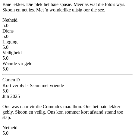
Baie lekker.
Die plek het baie spasie. Meer as wat die foto's wys.
Skoon en netjies. Met 'n wonderlike uitsig oor die see.
Netheid
5.0
Diens
5.0
Ligging
5.0
Veiligheid
5.0
Waarde vir geld
5.0
Carien D
Kort verblyf
⋅
Saam met vriende
5.0
Jun 2025
Ons was daar vir die Comrades marathon.
Ons het baie lekker
gebly. Skoon en veilig. Ons kon sommer kort afstand strand toe
stap.
Netheid
5.0