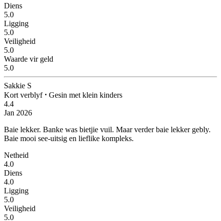
Diens
5.0
Ligging
5.0
Veiligheid
5.0
Waarde vir geld
5.0
Sakkie S
Kort verblyf
⋅
Gesin met klein kinders
4.4
Jan 2026
Baie lekker.
Banke was bietjie vuil. Maar verder baie lekker gebly.
Baie mooi see-uitsig en lieflike kompleks.
Netheid
4.0
Diens
4.0
Ligging
5.0
Veiligheid
5.0