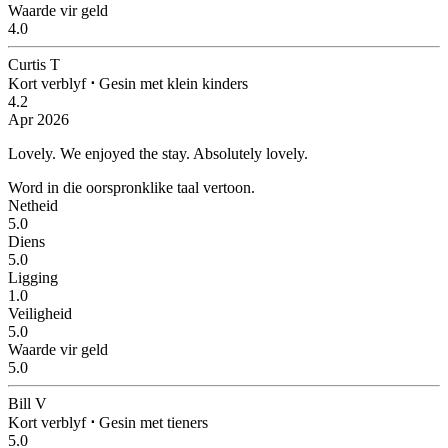
Waarde vir geld
4.0
Curtis T
Kort verblyf
⋅
Gesin met klein kinders
4.2
Apr 2026
Lovely.
We enjoyed the stay. Absolutely lovely.
Word in die oorspronklike taal vertoon.
Netheid
5.0
Diens
5.0
Ligging
1.0
Veiligheid
5.0
Waarde vir geld
5.0
Bill V
Kort verblyf
⋅
Gesin met tieners
5.0