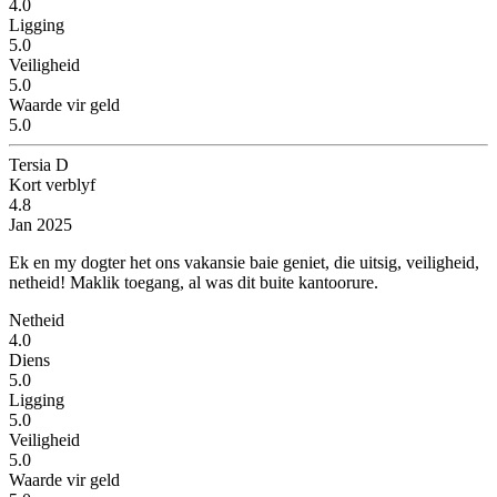
4.0
Ligging
5.0
Veiligheid
5.0
Waarde vir geld
5.0
Tersia D
Kort verblyf
4.8
Jan 2025
Ek en my dogter het ons vakansie baie geniet, die uitsig, veiligheid,
netheid!
Maklik toegang, al was dit buite kantoorure.
Netheid
4.0
Diens
5.0
Ligging
5.0
Veiligheid
5.0
Waarde vir geld