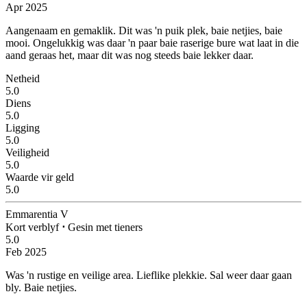
Apr 2025
Aangenaam en gemaklik.
Dit was 'n puik plek, baie netjies, baie
mooi. Ongelukkig was daar 'n paar baie raserige bure wat laat in die
aand geraas het, maar dit was nog steeds baie lekker daar.
Netheid
5.0
Diens
5.0
Ligging
5.0
Veiligheid
5.0
Waarde vir geld
5.0
Emmarentia V
Kort verblyf
⋅
Gesin met tieners
5.0
Feb 2025
Was 'n rustige en veilige area.
Lieflike plekkie. Sal weer daar gaan
bly. Baie netjies.