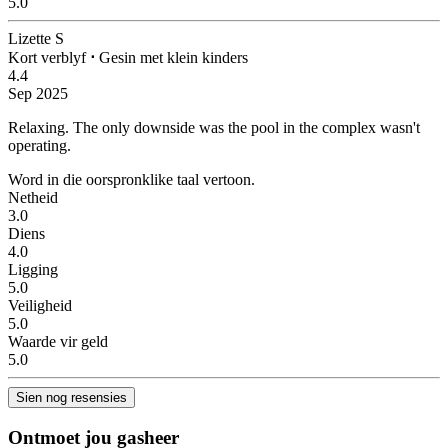
5.0
Lizette S
Kort verblyf
⋅
Gesin met klein kinders
4.4
Sep 2025
Relaxing.
The only downside was the pool in the complex wasn't
operating.
Word in die oorspronklike taal vertoon.
Netheid
3.0
Diens
4.0
Ligging
5.0
Veiligheid
5.0
Waarde vir geld
5.0
Sien nog resensies
Ontmoet jou gasheer