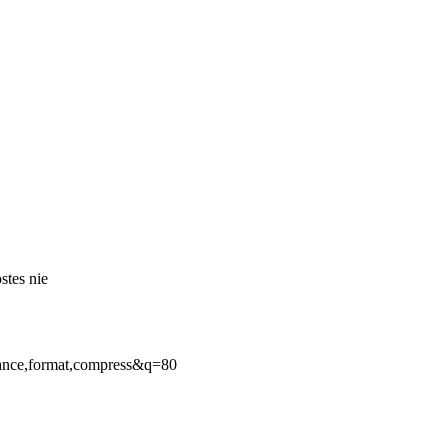
stes nie
ance,format,compress&q=80