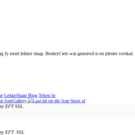
g Jy moet lekker slaap. Beskryf iets wat genotvol is en plesier verskaf.
se
LekkeSlaap Blog
Teken In
EFT
SSL
EFT
SSL