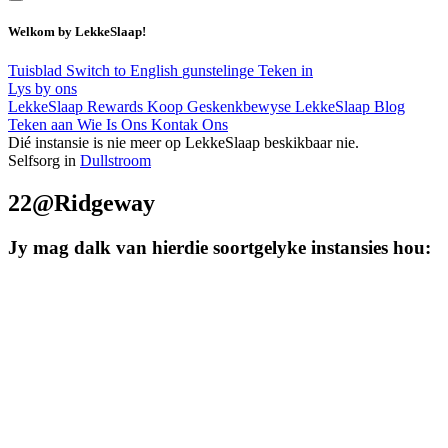
Welkom by LekkeSlaap!
Tuisblad
Switch to English
gunstelinge
Teken in
Lys by ons
LekkeSlaap Rewards
Koop Geskenkbewyse
LekkeSlaap Blog
Teken aan
Wie Is Ons
Kontak Ons
Dié instansie is nie meer op LekkeSlaap beskikbaar nie.
Selfsorg in
Dullstroom
22@Ridgeway
Jy mag dalk van hierdie soortgelyke instansies hou: