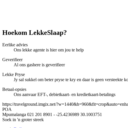
Hoekom LekkeSlaap?
Eerlike advies
Ons lekke agente is hier om jou te help
Geverifieer
Al ons gashere is geverifieer
Lekke Pryse
Jy sal sukkel om beter pryse te kry en daar is geen versteekte ko
Betaal-opsies
Ons aanvaar EFT-, debietkaart- en kredietkaart-betalings
https://travelground.imgix.net/?w=1440&h=960&fit=crop&auto=enh
POA
Mpumalanga
021 201 8901
-
-25.4236989
30.1003751
Soek in 'n groter streek