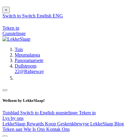
×
Switch to
Switch
English
ENG
Teken in
Gunstelinge
Tuis
Mpumalanga
Panoramaroete
Dullstroom
22@Ridgeway
Welkom by LekkeSlaap!
Tuisblad
Switch to English
gunstelinge
Teken in
Lys by ons
LekkeSlaap Rewards
Koop Geskenkbewyse
LekkeSlaap Blog
Teken aan
Wie Is Ons
Kontak Ons