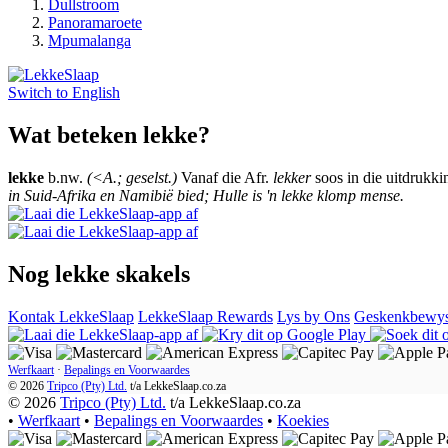
Dullstroom
Panoramaroete
Mpumalanga
Switch to
English
Wat beteken lekke?
lekke
b.nw.
(<A.; geselst.)
Vanaf die Afr.
lekker
soos in die uitdrukkin
in Suid-Afrika en Namibië bied; Hulle is 'n lekke klomp mense.
Nog lekke skakels
Kontak LekkeSlaap
LekkeSlaap Rewards
Lys by Ons
Geskenkbewy
Werfkaart
·
Bepalings en Voorwaardes
© 2026
Tripco (Pty) Ltd.
t/a
LekkeSlaap.co.za
© 2026
Tripco (Pty) Ltd.
t/a LekkeSlaap.co.za
•
Werfkaart
•
Bepalings en Voorwaardes
•
Koekies