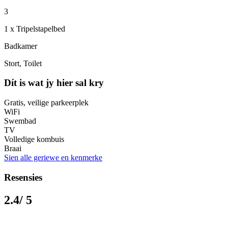
3
1 x Tripelstapelbed
Badkamer
Stort, Toilet
Dít is wat jy hier sal kry
Gratis, veilige parkeerplek
WiFi
Swembad
TV
Volledige kombuis
Braai
Sien alle geriewe en kenmerke
Resensies
2.4
/ 5