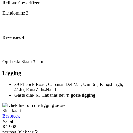
Refilwe
Geverifieer
Eiendomme
3
Resensies
4
Op LekkeSlaap
3 jaar
Ligging
39 Ellcock Road, Cabanas Del Mar, Unit 61, Kingsburgh,
4140, KwaZulu-Natal
Gaste dink 61 Cabanas het ’n
goeie ligging
Sien kaart
Bespreek
Vanaf
R1 998
per nag (plek vir 5)