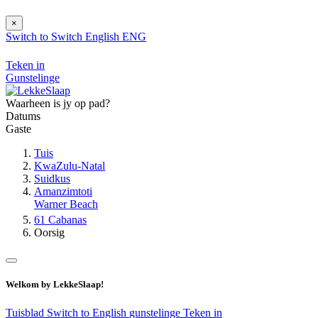
×
Switch to
Switch
English
ENG
Teken in
Gunstelinge
Waarheen is jy op pad?
Datums
Gaste
Tuis
KwaZulu-Natal
Suidkus
Amanzimtoti
Warner Beach
61 Cabanas
Oorsig
Welkom by LekkeSlaap!
Tuisblad
Switch to English
gunstelinge
Teken in