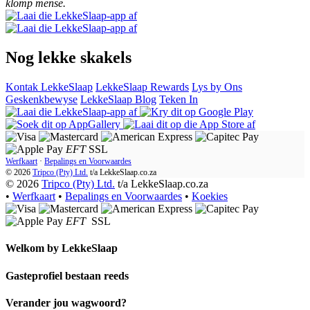
klomp mense.
Nog lekke skakels
Kontak LekkeSlaap
LekkeSlaap Rewards
Lys by Ons
Geskenkbewyse
LekkeSlaap Blog
Teken In
EFT
SSL
Werfkaart
·
Bepalings en Voorwaardes
© 2026
Tripco (Pty) Ltd.
t/a
LekkeSlaap.co.za
© 2026
Tripco (Pty) Ltd.
t/a LekkeSlaap.co.za
•
Werfkaart
•
Bepalings en Voorwaardes
•
Koekies
EFT
SSL
Welkom by
LekkeSlaap
Gasteprofiel bestaan ​​reeds
Verander jou wagwoord?