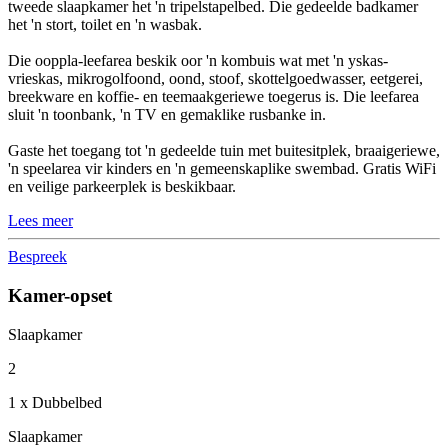
tweede slaapkamer het 'n tripelstapelbed. Die gedeelde badkamer
het 'n stort, toilet en 'n wasbak.
Die ooppla-leefarea beskik oor 'n kombuis wat met 'n yskas-
vrieskas, mikrogolfoond, oond, stoof, skottelgoedwasser, eetgerei,
breekware en koffie- en teemaakgeriewe toegerus is. Die leefarea
sluit 'n toonbank, 'n TV en gemaklike rusbanke in.
Gaste het toegang tot 'n gedeelde tuin met buitesitplek, braaigeriewe,
'n speelarea vir kinders en 'n gemeenskaplike swembad. Gratis WiFi
en veilige parkeerplek is beskikbaar.
Lees meer
Bespreek
Kamer-opset
Slaapkamer
2
1 x Dubbelbed
Slaapkamer