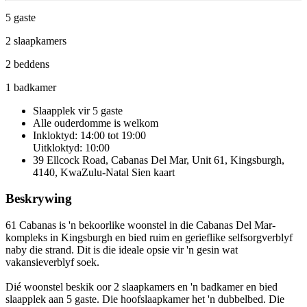
5 gaste
2 slaapkamers
2 beddens
1 badkamer
Slaapplek vir 5 gaste
Alle ouderdomme is welkom
Inkloktyd: 14:00 tot 19:00
Uitkloktyd: 10:00
39 Ellcock Road, Cabanas Del Mar, Unit 61, Kingsburgh,
4140, KwaZulu-Natal
Sien kaart
Beskrywing
61 Cabanas is 'n bekoorlike woonstel in die Cabanas Del Mar-
kompleks in Kingsburgh en bied ruim en gerieflike selfsorgverblyf
naby die strand. Dit is die ideale opsie vir 'n gesin wat
vakansieverblyf soek.
Dié woonstel beskik oor 2 slaapkamers en 'n badkamer en bied
slaapplek aan 5 gaste. Die hoofslaapkamer het 'n dubbelbed. Die