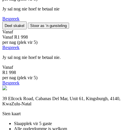
Jy sal nog nie hoef te betaal nie
Bespreek
Deel skakel
Stoor as ’n gunsteling
Vanaf
Vanaf
R1 998
per nag (plek vir 5)
Bespreek
Jy sal nog nie hoef te betaal nie.
Vanaf
R1 998
per nag (plek vir 5)
Bespreek
39 Ellcock Road, Cabanas Del Mar, Unit 61, Kingsburgh, 4140,
KwaZulu-Natal
Sien kaart
Slaapplek vir 5 gaste
Alle ouderdomme is welkom