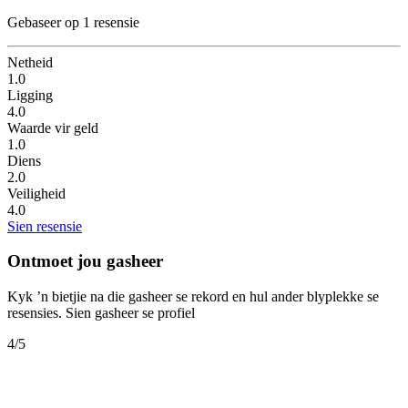
Gebaseer op 1 resensie
Netheid
1.0
Ligging
4.0
Waarde vir geld
1.0
Diens
2.0
Veiligheid
4.0
Sien resensie
Ontmoet jou gasheer
Kyk ’n bietjie na die gasheer se rekord en hul ander blyplekke se
resensies.
Sien gasheer se profiel
4
/5