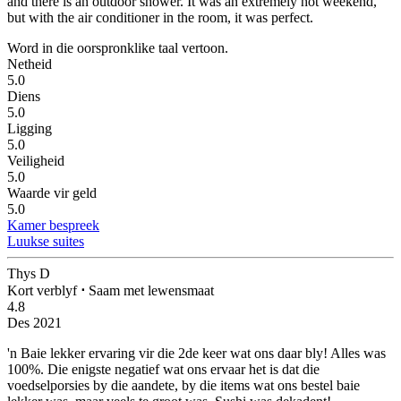
and there is an outdoor shower. It was an extremely hot weekend,
but with the air conditioner in the room, it was perfect.
Word in die oorspronklike taal vertoon.
Netheid
5.0
Diens
5.0
Ligging
5.0
Veiligheid
5.0
Waarde vir geld
5.0
Kamer bespreek
Luukse suites
Thys D
Kort verblyf
⋅
Saam met lewensmaat
4.8
Des 2021
'n Baie lekker ervaring vir die 2de keer wat ons daar bly!
Alles was
100%. Die enigste negatief wat ons ervaar het is dat die
voedselporsies by die aandete, by die items wat ons bestel baie