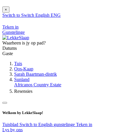
×
Switch to
Switch
English
ENG
Teken in
Gunstelinge
Waarheen is jy op pad?
Datums
Gaste
Tuis
Oos-Kaap
Sarah Baartman-distrik
Sunland
Africanos Country Estate
Resensies
Welkom by LekkeSlaap!
Tuisblad
Switch to English
gunstelinge
Teken in
Lys by ons