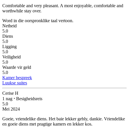
Comfortable and very pleasant.
A most enjoyable, comfortable and
worthwhile stay over.
Word in die oorspronklike taal vertoon.
Netheid
5.0
Diens
5.0
Ligging
5.0
Veiligheid
5.0
Waarde vir geld
5.0
Kamer bespreek
Luukse suites
Cerise H
1 nag
⋅
Besigheidsreis
5.0
Mei 2024
Goeie, vriendelike diens.
Het baie lekker gebly, dankie. Vriendelike
en goeie diens met pragtige kamers en lekker kos.