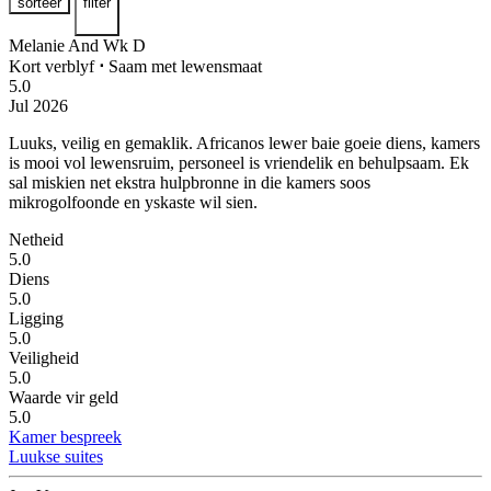
sorteer
filter
Melanie And Wk D
Kort verblyf
⋅
Saam met lewensmaat
5.0
Jul 2026
Luuks, veilig en gemaklik.
Africanos lewer baie goeie diens, kamers
is mooi vol lewensruim, personeel is vriendelik en behulpsaam. Ek
sal miskien net ekstra hulpbronne in die kamers soos
mikrogolfoonde en yskaste wil sien.
Netheid
5.0
Diens
5.0
Ligging
5.0
Veiligheid
5.0
Waarde vir geld
5.0
Kamer bespreek
Luukse suites