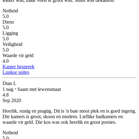
lekker was, maar veels te groot was. Sushi was dekadent!
Netheid
5.0
Diens
5.0
Ligging
5.0
Veiligheid
5.0
Waarde vir geld
4.0
Kamer bespreek
Luukse suites
Dian L
1 nag
⋅
Saam met lewensmaat
4.8
Sep 2020
Heerlik, rustig en pragtig.
Dit is 'n baie mooi plek en is goed ingerig.
Die kamers is groot, skoon en modern. Lieflike badkamers en
waarde vir geld. Die kos was ook heerlik en groot porsies.
Netheid
5.0