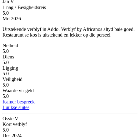
Jan V
1 nag
⋅
Besigheidsreis
5.0
Mrt 2026
Uitstekende verblyf in Addo.
Verblyf by Africanos altyd baie goed.
Restaurant se kos is uitstekend en lekker op die perseel.
Netheid
5.0
Diens
5.0
Ligging
5.0
Veiligheid
5.0
Waarde vir geld
5.0
Kamer bespreek
Luukse suites
Ossie V
Kort verblyf
5.0
Des 2024