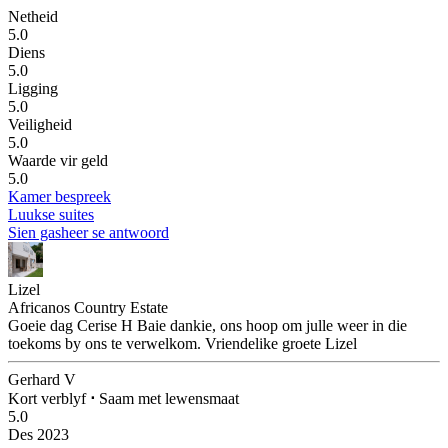
Netheid
5.0
Diens
5.0
Ligging
5.0
Veiligheid
5.0
Waarde vir geld
5.0
Kamer bespreek
Luukse suites
Sien gasheer se antwoord
Lizel
Africanos Country Estate
Goeie dag Cerise H Baie dankie, ons hoop om julle weer in die
toekoms by ons te verwelkom. Vriendelike groete Lizel
Gerhard V
Kort verblyf
⋅
Saam met lewensmaat
5.0
Des 2023