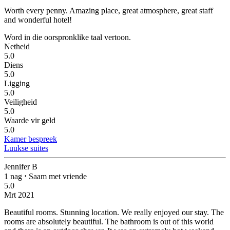
Worth every penny.
Amazing place, great atmosphere, great staff
and wonderful hotel!
Word in die oorspronklike taal vertoon.
Netheid
5.0
Diens
5.0
Ligging
5.0
Veiligheid
5.0
Waarde vir geld
5.0
Kamer bespreek
Luukse suites
Jennifer B
1 nag
⋅
Saam met vriende
5.0
Mrt 2021
Beautiful rooms. Stunning location.
We really enjoyed our stay. The
rooms are absolutely beautiful. The bathroom is out of this world