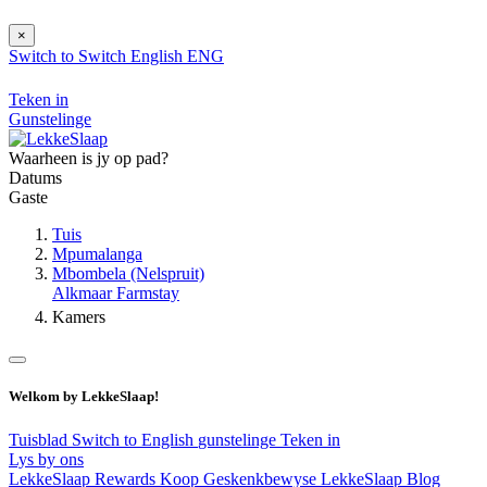
×
Switch to
Switch
English
ENG
Teken in
Gunstelinge
Waarheen is jy op pad?
Datums
Gaste
Tuis
Mpumalanga
Mbombela (Nelspruit)
Alkmaar Farmstay
Kamers
Welkom by LekkeSlaap!
Tuisblad
Switch to English
gunstelinge
Teken in
Lys by ons
LekkeSlaap Rewards
Koop Geskenkbewyse
LekkeSlaap Blog