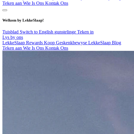
Teken aan
Wie Is Ons
Kontak Ons
Welkom by LekkeSlaap!
Tuisblad
Switch to English
gunstelinge
Teken in
Lys by ons
LekkeSlaap Rewards
Koop Geskenkbewyse
LekkeSlaap Blog
Teken aan
Wie Is Ons
Kontak Ons