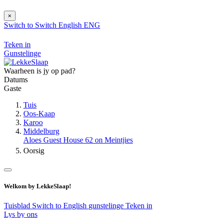
×
Switch to
Switch
English
ENG
Teken in
Gunstelinge
Waarheen is jy op pad?
Datums
Gaste
Tuis
Oos-Kaap
Karoo
Middelburg
Aloes Guest House 62 on Meintjies
Oorsig
Welkom by LekkeSlaap!
Tuisblad
Switch to English
gunstelinge
Teken in
Lys by ons