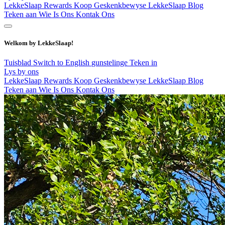
LekkeSlaap Rewards
Koop Geskenkbewyse
LekkeSlaap Blog
Teken aan
Wie Is Ons
Kontak Ons
Welkom by LekkeSlaap!
Tuisblad
Switch to English
gunstelinge
Teken in
Lys by ons
LekkeSlaap Rewards
Koop Geskenkbewyse
LekkeSlaap Blog
Teken aan
Wie Is Ons
Kontak Ons