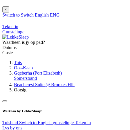
×
Switch to
Switch
English
ENG
Teken in
Gunstelinge
Waarheen is jy op pad?
Datums
Gaste
Tuis
Oos-Kaap
Gqeberha (Port Elizabeth)
Somerstrand
Beachcrest Suite @ Brookes Hill
Oorsig
Welkom by LekkeSlaap!
Tuisblad
Switch to English
gunstelinge
Teken in
Lys by ons