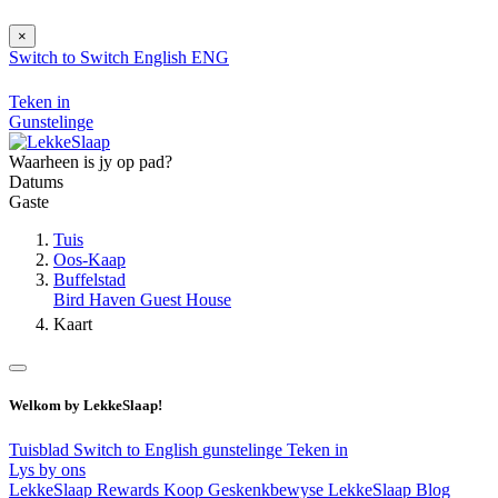
×
Switch to
Switch
English
ENG
Teken in
Gunstelinge
Waarheen is jy op pad?
Datums
Gaste
Tuis
Oos-Kaap
Buffelstad
Bird Haven Guest House
Kaart
Welkom by LekkeSlaap!
Tuisblad
Switch to English
gunstelinge
Teken in
Lys by ons
LekkeSlaap Rewards
Koop Geskenkbewyse
LekkeSlaap Blog