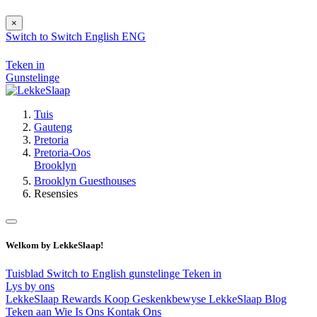
×
Switch to
Switch
English
ENG
Teken in
Gunstelinge
Tuis
Gauteng
Pretoria
Pretoria-Oos
Brooklyn
Brooklyn Guesthouses
Resensies
Welkom by LekkeSlaap!
Tuisblad
Switch to English
gunstelinge
Teken in
Lys by ons
LekkeSlaap Rewards
Koop Geskenkbewyse
LekkeSlaap Blog
Teken aan
Wie Is Ons
Kontak Ons