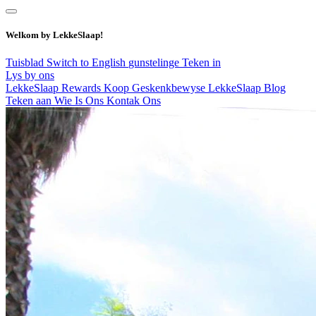
Welkom by LekkeSlaap!
Tuisblad
Switch to English
gunstelinge
Teken in
Lys by ons
LekkeSlaap Rewards
Koop Geskenkbewyse
LekkeSlaap Blog
Teken aan
Wie Is Ons
Kontak Ons