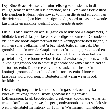
DejaBlue Beach House is 'n ruim selfsorg-vakansiehuis in die
veilige gemeenskap van Kleinemonde, net 15 km vanaf Port Alfred.
Die eiendom is ideaal geleë sowat 70 m van die strand en 20 m van
die riviermond af, en bied 'n rustige toevlugsoord met asemrowende
kusuitsigte en maklike toegang tot ongerepte strande.
Die huis bied slaapplek aan 10 gaste en beskik oor 4 slaapkamers, 'n
biblioteek met 2 slaapbanke en 3 volledige badkamers. Die onderste
vlak het die hoofslaapkamer wat met 'n koninggrootte-bed ingerig is
en 'n en suite-badkamer met 'n bad, stort, toilet en wasbak. Die
grondvlak het 'n tweede slaapkamer met 'n koningingrootte-bed en
'n en suite-badkamer met 'n bad en 'n stort. Hierdie vloer het ook 'n
gastetoilet. Op die boonste vloer is daar 2 ekstra slaapkamers wat elk
'n koningingrootte-bed het met 'n gedeelde badkamer met 'n bad en
'n stort tussenin. Die derde en vierde slaapkamers het elk 'n
koningingrootte-bed met 'n bad en 'n stort tussenin. Linne en
kasspasie word voorsien. 'n Buitestort met warm water is ook
beskikbaar.
Die volledig toegeruste kombuis sluit 'n gasstoof, oond, yskas-
vrieskas, mikrogolfoond, skottelgoedwasser, lugbraaier,
koffiemasjien, ketel, broodrooster, breekware, kookware, ysmasjien,
tee- en koffiemaakgeriewe, 'n spens, ontbyttoonbank met sitplek vir
5 en 'n etenstafel met sitplek vir 10 in. 'n Wasmasjien, tuimeldroër,