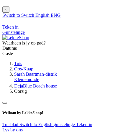
×
Switch to
Switch
English
ENG
Teken in
Gunstelinge
Waarheen is jy op pad?
Datums
Gaste
Tuis
Oos-Kaap
Sarah Baartman-distrik
Kleinemonde
DejaBlue Beach house
Oorsig
Welkom by LekkeSlaap!
Tuisblad
Switch to English
gunstelinge
Teken in
Lys by ons