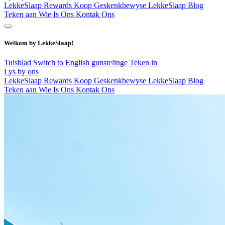
LekkeSlaap Rewards
Koop Geskenkbewyse
LekkeSlaap Blog
Teken aan
Wie Is Ons
Kontak Ons
Welkom by LekkeSlaap!
Tuisblad
Switch to English
gunstelinge
Teken in
Lys by ons
LekkeSlaap Rewards
Koop Geskenkbewyse
LekkeSlaap Blog
Teken aan
Wie Is Ons
Kontak Ons