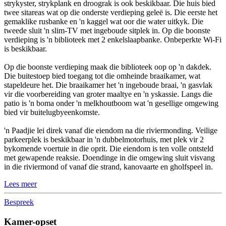
strykyster, strykplank en droograk is ook beskikbaar. Die huis bied
twee sitareas wat op die onderste verdieping geleë is. Die eerste het
gemaklike rusbanke en 'n kaggel wat oor die water uitkyk. Die
tweede sluit 'n slim-TV met ingeboude sitplek in. Op die boonste
verdieping is 'n biblioteek met 2 enkelslaapbanke. Onbeperkte Wi-Fi
is beskikbaar.
Op die boonste verdieping maak die biblioteek oop op 'n dakdek.
Die buitestoep bied toegang tot die omheinde braaikamer, wat
stapeldeure het. Die braaikamer het 'n ingeboude braai, 'n gasvlak
vir die voorbereiding van groter maaltye en 'n yskassie. Langs die
patio is 'n boma onder 'n melkhoutboom wat 'n gesellige omgewing
bied vir buitelugbyeenkomste.
'n Paadjie lei direk vanaf die eiendom na die riviermonding. Veilige
parkeerplek is beskikbaar in 'n dubbelmotorhuis, met plek vir 2
bykomende voertuie in die oprit. Die eiendom is ten volle ontsteld
met gewapende reaksie. Doendinge in die omgewing sluit visvang
in die riviermond of vanaf die strand, kanovaarte en gholfspeel in.
Lees meer
Bespreek
Kamer-opset