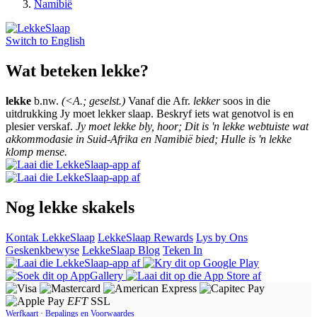
Namibië
Switch to
English
Wat beteken lekke?
lekke
b.nw.
(<A.; geselst.)
Vanaf die Afr.
lekker
soos in die
uitdrukking Jy moet lekker slaap. Beskryf iets wat genotvol is en
plesier verskaf.
Jy moet lekke bly, hoor; Dit is 'n lekke webtuiste wat
akkommodasie in Suid-Afrika en Namibië bied; Hulle is 'n lekke
klomp mense.
Nog lekke skakels
Kontak LekkeSlaap
LekkeSlaap Rewards
Lys by Ons
Geskenkbewyse
LekkeSlaap Blog
Teken In
EFT
SSL
Werfkaart
·
Bepalings en Voorwaardes