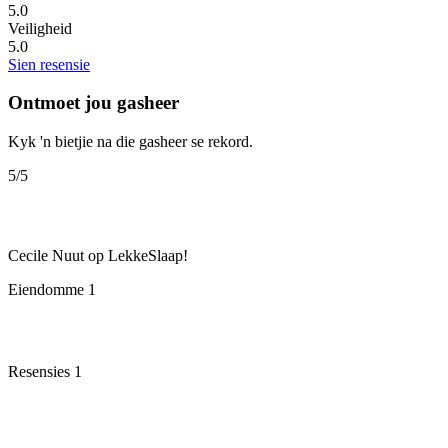
5.0
Veiligheid
5.0
Sien resensie
Ontmoet jou gasheer
Kyk 'n bietjie na die gasheer se rekord.
5
/5
Cecile
Nuut op LekkeSlaap!
Eiendomme
1
Resensies
1