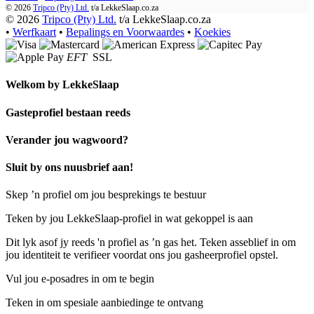
© 2026
Tripco (Pty) Ltd.
t/a
LekkeSlaap.co.za
© 2026
Tripco (Pty) Ltd.
t/a LekkeSlaap.co.za
•
Werfkaart
•
Bepalings en Voorwaardes
•
Koekies
EFT
SSL
Welkom by
LekkeSlaap
Gasteprofiel bestaan ​​reeds
Verander jou wagwoord?
Sluit by ons nuusbrief aan!
Skep ’n profiel om jou besprekings te bestuur
Teken by jou LekkeSlaap-profiel in wat gekoppel is aan
Dit lyk asof jy reeds 'n profiel as ’n gas het. Teken asseblief in om
jou identiteit te verifieer voordat ons jou gasheerprofiel opstel.
Vul jou e-posadres in om te begin
Teken in om spesiale aanbiedinge te ontvang