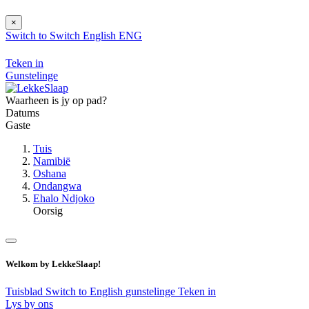
×
Switch to
Switch
English
ENG
Teken in
Gunstelinge
Waarheen is jy op pad?
Datums
Gaste
Tuis
Namibië
Oshana
Ondangwa
Ehalo Ndjoko
Oorsig
Welkom by LekkeSlaap!
Tuisblad
Switch to English
gunstelinge
Teken in
Lys by ons