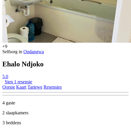
+9
Selfsorg in
Ondangwa
Ehalo Ndjoko
5.0
Sien 1 resensie
Oorsig
Kaart
Tariewe
Resensies
4 gaste
2 slaapkamers
3 beddens