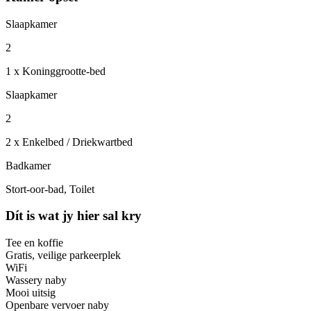
Slaapkamer
2
1 x Koninggrootte-bed
Slaapkamer
2
2 x Enkelbed / Driekwartbed
Badkamer
Stort-oor-bad, Toilet
Dít is wat jy hier sal kry
Tee en koffie
Gratis, veilige parkeerplek
WiFi
Wassery naby
Mooi uitsig
Openbare vervoer naby