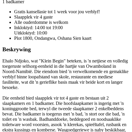
1 badkamer
Gratis kansellasie
tot 1 week voor jou verblyf!
Slaapplek vir 4 gaste
Alle ouderdomme is welkom
Inkloktyd: 14:00 tot 19:00
Uitkloktyd: 10:00
Plot 1800, Ondangwa, Oshana
Sien kaart
Beskrywing
Ehalo Ndjoko, wat "Klein Begin" beteken, is 'n netjiese en volledig
toegeruste selfsorg-eenheid in die hartjie van Owamboland in
Noord-Namibië. Die eiendom bied 'n verwelkomende en gemaklike
verblyf binne loopafstand van skole, restaurante en mediese
fasiliteite, wat dit 'n gerieflike basis maak vir beide kort en langer
besoeke.
Die eenheid bied slaapplek vir tot 4 gaste en bestaan uit 2
slaapkamers en 1 badkamer. Die hoofslaapkamer is ingerig met 'n
koninggrootte bed, terwyl die tweede slaapkamer 2 enkelbeddens
bevat. Die badkamer is toegerus met 'n bad, 'n stort oor die bad, 'n
toilet en 'n wasbak. Badhanddoeke, beddegoed en noodsaaklike
toiletware word voorsien, asook 'n klerekas, spieëltafel, rusbank en
ekstra kussings en komberse. Wasgoedgeriewe is naby beskikbaar,