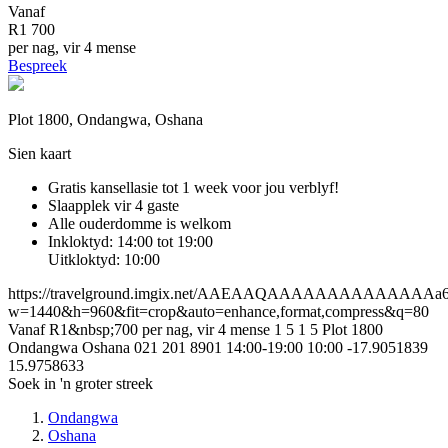
Vanaf
R1 700
per nag, vir 4 mense
Bespreek
Plot 1800, Ondangwa, Oshana
Sien kaart
Gratis kansellasie
tot 1 week voor jou verblyf!
Slaapplek vir 4 gaste
Alle ouderdomme is welkom
Inkloktyd: 14:00 tot 19:00
Uitkloktyd: 10:00
https://travelground.imgix.net/AAEAAQAAAAAAAAAAAAAAa6d4
w=1440&h=960&fit=crop&auto=enhance,format,compress&q=80
Vanaf R1&nbsp;700 per nag, vir 4 mense
1
5
1
5
Plot 1800
Ondangwa
Oshana
021 201 8901
14:00-19:00
10:00
-17.9051839
15.9758633
Soek in 'n groter streek
Ondangwa
Oshana