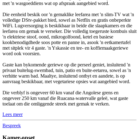
met 'n wasgoeddiens wat op afspraak aangebied word.
Die eenheid beskik oor 'n gemaklike leefarea met 'n slim-TV wat 'n
volledige DStv-pakket bied, sowel as Netflix en gratis onbeperkte
WiFi. Lugversorging is beskikbaar in beide die slaapkamers en die
leefarea om gemak te verseker. Die volledig toegeruste kombuis sluit
'n elektriese stoof, oond, mikrogolfoond, ketel en basiese
kookbenodigdhede soos potte en panne in, asook 'n eetkamertafel
met sitplek vir 4 gaste. 'n Yskassie en tee- en koffiemaakgeriewe
word ook voorsien.
Gaste kan bykomende geriewe op die perseel geniet, insluitend 'n
privaat buitelug-swembad, tuin, patio en buite-eetarea, sowel as 'n
verhitte warm bad. Maaltye, insluitend ontbyt en aandete, is op
aanvraag beskikbaar, met vegetariese opsies wat aangebied word.
Die verblyf is ongeveer 60 km vanaf die Angolese grens en
ongeveer 250 km vanaf die Ruacana-watervalle geleë, wat gaste
toelaat om die omliggende streek met gemak te verken.
Lees meer
Bespreek
Kamer-opset