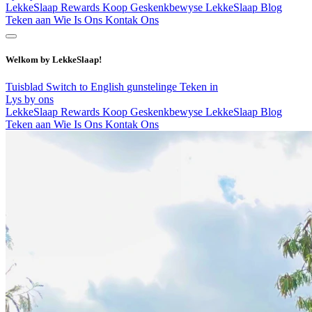
LekkeSlaap Rewards
Koop Geskenkbewyse
LekkeSlaap Blog
Teken aan
Wie Is Ons
Kontak Ons
Welkom by LekkeSlaap!
Tuisblad
Switch to English
gunstelinge
Teken in
Lys by ons
LekkeSlaap Rewards
Koop Geskenkbewyse
LekkeSlaap Blog
Teken aan
Wie Is Ons
Kontak Ons