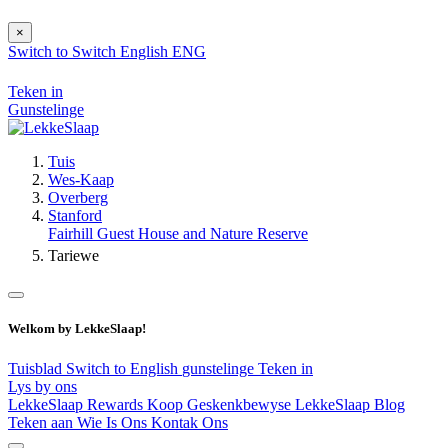
×
Switch to
Switch
English
ENG
Teken in
Gunstelinge
Tuis
Wes-Kaap
Overberg
Stanford
Fairhill Guest House and Nature Reserve
Tariewe
Welkom by LekkeSlaap!
Tuisblad
Switch to English
gunstelinge
Teken in
Lys by ons
LekkeSlaap Rewards
Koop Geskenkbewyse
LekkeSlaap Blog
Teken aan
Wie Is Ons
Kontak Ons