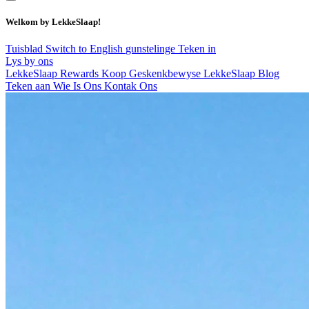
Welkom by LekkeSlaap!
Tuisblad
Switch to English
gunstelinge
Teken in
Lys by ons
LekkeSlaap Rewards
Koop Geskenkbewyse
LekkeSlaap Blog
Teken aan
Wie Is Ons
Kontak Ons