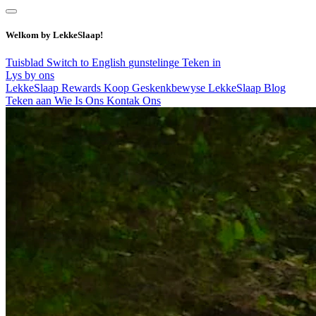
Welkom by LekkeSlaap!
Tuisblad
Switch to English
gunstelinge
Teken in
Lys by ons
LekkeSlaap Rewards
Koop Geskenkbewyse
LekkeSlaap Blog
Teken aan
Wie Is Ons
Kontak Ons