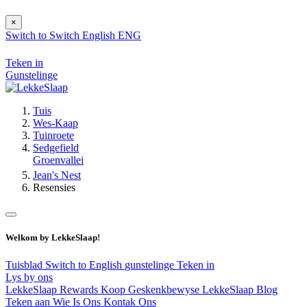
×
Switch to
Switch
English
ENG
Teken in
Gunstelinge
Tuis
Wes-Kaap
Tuinroete
Sedgefield
Groenvallei
Jean's Nest
Resensies
Welkom by LekkeSlaap!
Tuisblad
Switch to English
gunstelinge
Teken in
Lys by ons
LekkeSlaap Rewards
Koop Geskenkbewyse
LekkeSlaap Blog
Teken aan
Wie Is Ons
Kontak Ons