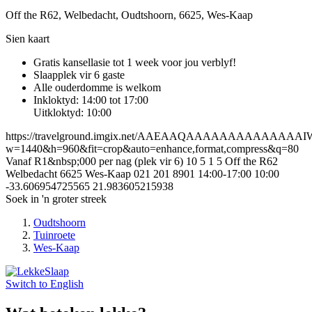
Off the R62, Welbedacht, Oudtshoorn, 6625, Wes-Kaap
Sien kaart
Gratis kansellasie
tot 1 week voor jou verblyf!
Slaapplek vir 6 gaste
Alle ouderdomme is welkom
Inkloktyd: 14:00 tot 17:00
Uitkloktyd: 10:00
https://travelground.imgix.net/AAEAAQAAAAAAAAAAAAAA
w=1440&h=960&fit=crop&auto=enhance,format,compress&q=80
Vanaf R1&nbsp;000 per nag (plek vir 6)
10
5
1
5
Off the R62
Welbedacht
6625
Wes-Kaap
021 201 8901
14:00-17:00
10:00
-33.606954725565
21.983605215938
Soek in 'n groter streek
Oudtshoorn
Tuinroete
Wes-Kaap
Switch to
English