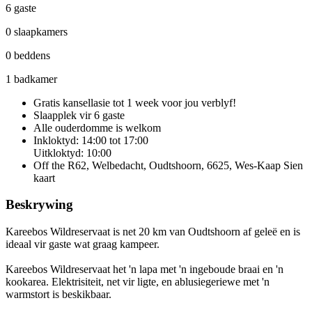
6 gaste
0 slaapkamers
0 beddens
1 badkamer
Gratis kansellasie
tot 1 week voor jou verblyf!
Slaapplek vir 6 gaste
Alle ouderdomme is welkom
Inkloktyd: 14:00 tot 17:00
Uitkloktyd: 10:00
Off the R62, Welbedacht, Oudtshoorn, 6625, Wes-Kaap
Sien
kaart
Beskrywing
Kareebos Wildreservaat is net 20 km van Oudtshoorn af geleë en is
ideaal vir gaste wat graag kampeer.
Kareebos Wildreservaat het 'n lapa met 'n ingeboude braai en 'n
kookarea. Elektrisiteit, net vir ligte, en ablusiegeriewe met 'n
warmstort is beskikbaar.