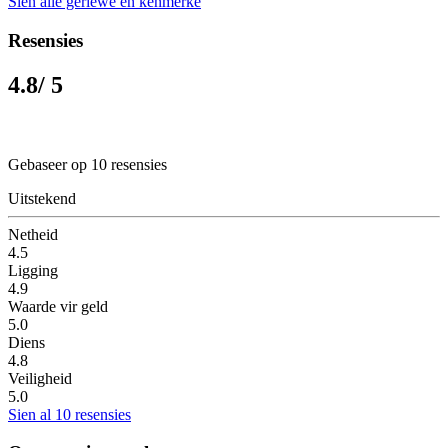
Sien alle geriewe en kenmerke
Resensies
4.8
/ 5
Gebaseer op 10 resensies
Uitstekend
Netheid
4.5
Ligging
4.9
Waarde vir geld
5.0
Diens
4.8
Veiligheid
5.0
Sien al 10 resensies