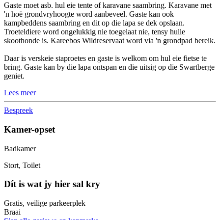
Gaste moet asb. hul eie tente of karavane saambring. Karavane met
'n hoë grondvryhoogte word aanbeveel. Gaste kan ook
kampbeddens saambring en dit op die lapa se dek opslaan.
Troeteldiere word ongelukkig nie toegelaat nie, tensy hulle
skoothonde is. Kareebos Wildreservaat word via 'n grondpad bereik.
Daar is verskeie staproetes en gaste is welkom om hul eie fietse te
bring. Gaste kan by die lapa ontspan en die uitsig op die Swartberge
geniet.
Lees meer
Bespreek
Kamer-opset
Badkamer
Stort, Toilet
Dít is wat jy hier sal kry
Gratis, veilige parkeerplek
Braai