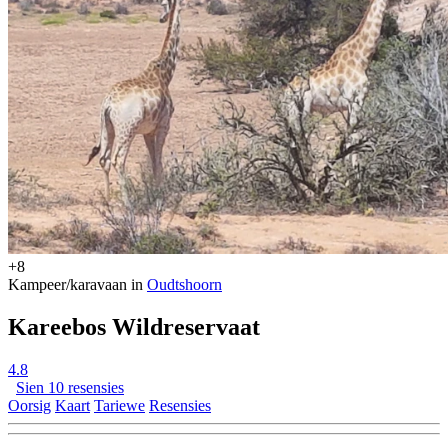
+8
Kampeer/karavaan in
Oudtshoorn
Kareebos Wildreservaat
4.8
Sien 10 resensies
Oorsig
Kaart
Tariewe
Resensies