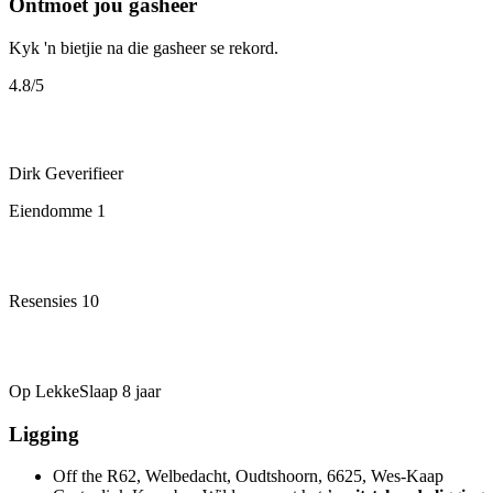
Ontmoet jou gasheer
Kyk 'n bietjie na die gasheer se rekord.
4.8
/5
Dirk
Geverifieer
Eiendomme
1
Resensies
10
Op LekkeSlaap
8 jaar
Ligging
Off the R62, Welbedacht, Oudtshoorn, 6625, Wes-Kaap