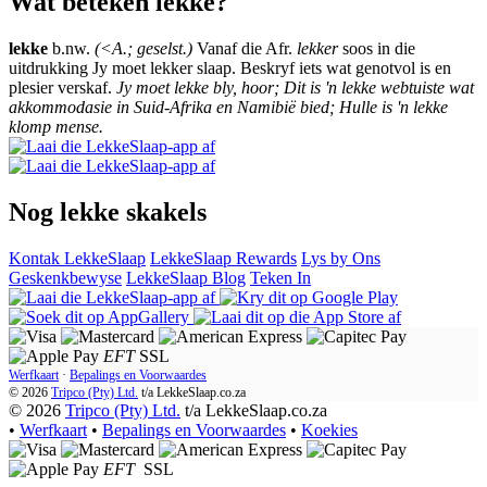
Wat beteken lekke?
lekke
b.nw.
(<A.; geselst.)
Vanaf die Afr.
lekker
soos in die
uitdrukking Jy moet lekker slaap. Beskryf iets wat genotvol is en
plesier verskaf.
Jy moet lekke bly, hoor; Dit is 'n lekke webtuiste wat
akkommodasie in Suid-Afrika en Namibië bied; Hulle is 'n lekke
klomp mense.
Nog lekke skakels
Kontak LekkeSlaap
LekkeSlaap Rewards
Lys by Ons
Geskenkbewyse
LekkeSlaap Blog
Teken In
EFT
SSL
Werfkaart
·
Bepalings en Voorwaardes
© 2026
Tripco (Pty) Ltd.
t/a
LekkeSlaap.co.za
© 2026
Tripco (Pty) Ltd.
t/a LekkeSlaap.co.za
•
Werfkaart
•
Bepalings en Voorwaardes
•
Koekies
EFT
SSL