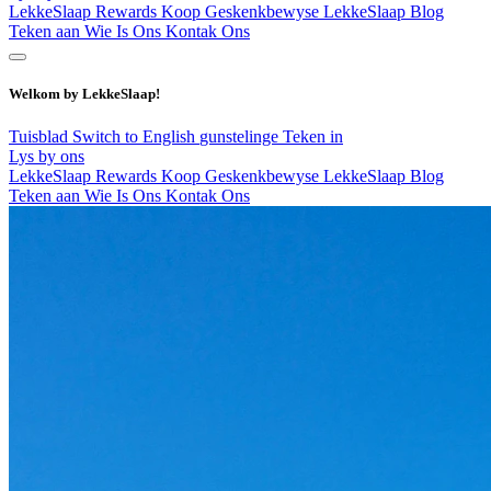
LekkeSlaap Rewards
Koop Geskenkbewyse
LekkeSlaap Blog
Teken aan
Wie Is Ons
Kontak Ons
Welkom by LekkeSlaap!
Tuisblad
Switch to English
gunstelinge
Teken in
Lys by ons
LekkeSlaap Rewards
Koop Geskenkbewyse
LekkeSlaap Blog
Teken aan
Wie Is Ons
Kontak Ons