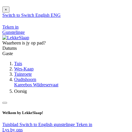
×
Switch to
Switch
English
ENG
Teken in
Gunstelinge
Waarheen is jy op pad?
Datums
Gaste
Tuis
Wes-Kaap
Tuinroete
Oudtshoorn
Kareebos Wildreservaat
Oorsig
Welkom by LekkeSlaap!
Tuisblad
Switch to English
gunstelinge
Teken in
Lys by ons