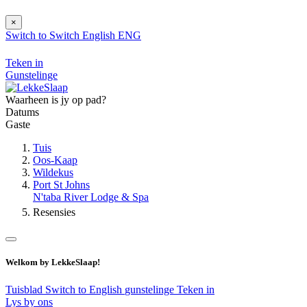
×
Switch to
Switch
English
ENG
Teken in
Gunstelinge
Waarheen is jy op pad?
Datums
Gaste
Tuis
Oos-Kaap
Wildekus
Port St Johns
N'taba River Lodge & Spa
Resensies
Welkom by LekkeSlaap!
Tuisblad
Switch to English
gunstelinge
Teken in
Lys by ons