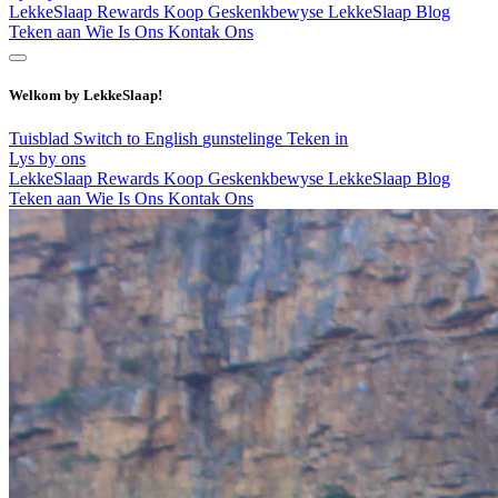
LekkeSlaap Rewards
Koop Geskenkbewyse
LekkeSlaap Blog
Teken aan
Wie Is Ons
Kontak Ons
Welkom by LekkeSlaap!
Tuisblad
Switch to English
gunstelinge
Teken in
Lys by ons
LekkeSlaap Rewards
Koop Geskenkbewyse
LekkeSlaap Blog
Teken aan
Wie Is Ons
Kontak Ons