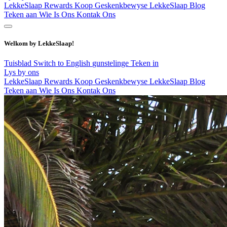
LekkeSlaap Rewards
Koop Geskenkbewyse
LekkeSlaap Blog
Teken aan
Wie Is Ons
Kontak Ons
Welkom by LekkeSlaap!
Tuisblad
Switch to English
gunstelinge
Teken in
Lys by ons
LekkeSlaap Rewards
Koop Geskenkbewyse
LekkeSlaap Blog
Teken aan
Wie Is Ons
Kontak Ons