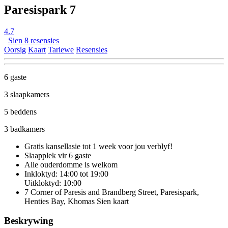
Paresispark 7
4.7
Sien 8 resensies
Oorsig
Kaart
Tariewe
Resensies
6 gaste
3 slaapkamers
5 beddens
3 badkamers
Gratis kansellasie
tot 1 week voor jou verblyf!
Slaapplek vir 6 gaste
Alle ouderdomme is welkom
Inkloktyd: 14:00 tot 19:00
Uitkloktyd: 10:00
7 Corner of Paresis and Brandberg Street, Paresispark,
Henties Bay, Khomas
Sien kaart
Beskrywing