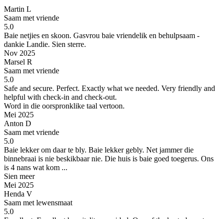
Martin L
Saam met vriende
5.0
Baie netjies en skoon. Gasvrou baie vriendelik en behulpsaam -
dankie Landie.
Sien sterre.
Nov 2025
Marsel R
Saam met vriende
5.0
Safe and secure. Perfect.
Exactly what we needed. Very friendly and
helpful with check-in and check-out.
Word in die oorspronklike taal vertoon.
Mei 2025
Anton D
Saam met vriende
5.0
Baie lekker om daar te bly.
Baie lekker gebly. Net jammer die
binnebraai is nie beskikbaar nie. Die huis is baie goed toegerus. Ons
is 4 nans wat kom ...
Sien meer
Mei 2025
Henda V
Saam met lewensmaat
5.0