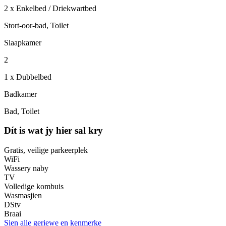
2 x Enkelbed / Driekwartbed
Stort-oor-bad, Toilet
Slaapkamer
2
1 x Dubbelbed
Badkamer
Bad, Toilet
Dít is wat jy hier sal kry
Gratis, veilige parkeerplek
WiFi
Wassery naby
TV
Volledige kombuis
Wasmasjien
DStv
Braai
Sien alle geriewe en kenmerke