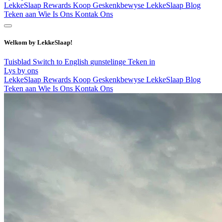
LekkeSlaap Rewards
Koop Geskenkbewyse
LekkeSlaap Blog
Teken aan
Wie Is Ons
Kontak Ons
Welkom by LekkeSlaap!
Tuisblad
Switch to English
gunstelinge
Teken in
Lys by ons
LekkeSlaap Rewards
Koop Geskenkbewyse
LekkeSlaap Blog
Teken aan
Wie Is Ons
Kontak Ons