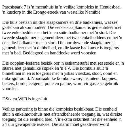
Paresispark 7 is 'n meenthuis in 'n veilige kompleks in Hentiesbaai,
'n kusdorp in die Erongo-streek van westelike Namibië.
Die huis bestaan uit drie slaapkamers en drie badkamers, wat ses
gaste kan akkommodeer. Die eerste slaapkamer is gemeubileer met
twee enkelbeddens en het 'n en suite-badkamer met 'n stort. Die
tweede slaapkamer is gemeubileer met twee enkelbeddens en het 'n
en suite-badkamer met 'n stort. Die oorblywende slaapkamer is
gemeubileer met 'n dubbelbed, en die laaste badkamer is toegerus
met 'n bad. Beddegoed en handdoeke word voorsien.
Die oopplan-leefarea beskik oor 'n eetkamertafel met ses stoele en 'n
sitarea met gemaklike sitplek en 'n TV. Die kombuis sluit 'n
binnebraai in en is toegerus met 'n yskas-vrieskas, stoof, oond en
mikrogolfoond. Noodsaaklike kombuisware, insluitend koppies,
bekers, borde, eetgerei, potte en panne, word vir gaste se gebruik
voorsien.
DStv en WiFi is ingesluit.
Veilige parkering is binne die kompleks beskikbaar. Die eenheid
sluit 'n enkelmotorhuis met afstandbeheerde toegang in, wat direkte
toegang tot die eenheid bied. Vir ekstra sekuriteit het die eenheid 'n
24-uur gewapende reaksie. Die alarm moet geaktiveer word