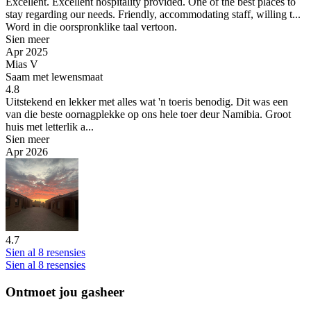
Excellent.
Excellent hospitality provided. One of the best places to
stay regarding our needs. Friendly, accommodating staff, willing t...
Word in die oorspronklike taal vertoon.
Sien meer
Apr 2025
Mias V
Saam met lewensmaat
4.8
Uitstekend en lekker met alles wat 'n toeris benodig.
Dit was een
van die beste oornagplekke op ons hele toer deur Namibia. Groot
huis met letterlik a...
Sien meer
Apr 2026
4.7
Sien al 8 resensies
Sien al 8 resensies
Ontmoet jou gasheer