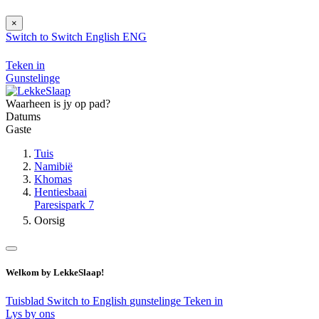
×
Switch to
Switch
English
ENG
Teken in
Gunstelinge
Waarheen is jy op pad?
Datums
Gaste
Tuis
Namibië
Khomas
Hentiesbaai
Paresispark 7
Oorsig
Welkom by LekkeSlaap!
Tuisblad
Switch to English
gunstelinge
Teken in
Lys by ons