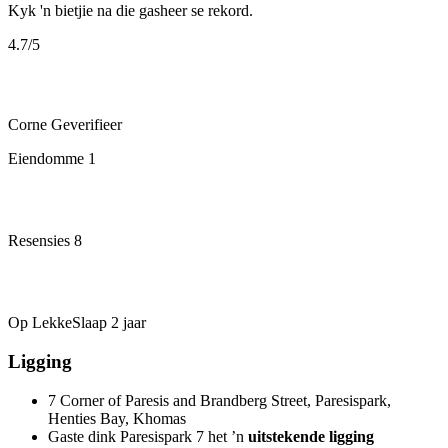
Kyk 'n bietjie na die gasheer se rekord.
4.7
/5
Corne
Geverifieer
Eiendomme
1
Resensies
8
Op LekkeSlaap
2 jaar
Ligging
7 Corner of Paresis and Brandberg Street, Paresispark,
Henties Bay, Khomas
Gaste dink Paresispark 7 het ’n
uitstekende ligging