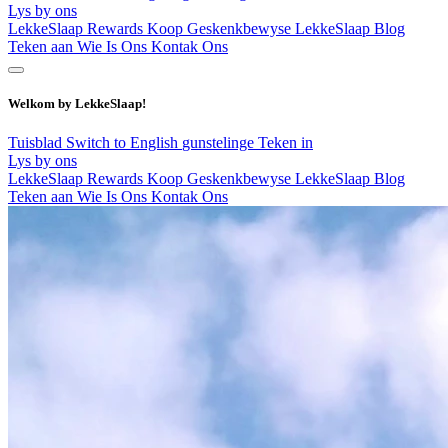
Lys by ons
LekkeSlaap Rewards
Koop Geskenkbewyse
LekkeSlaap Blog
Teken aan
Wie Is Ons
Kontak Ons
Welkom by LekkeSlaap!
Tuisblad
Switch to English
gunstelinge
Teken in
Lys by ons
LekkeSlaap Rewards
Koop Geskenkbewyse
LekkeSlaap Blog
Teken aan
Wie Is Ons
Kontak Ons