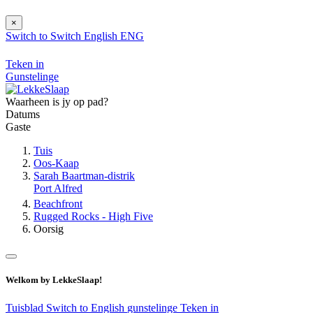
×
Switch to
Switch
English
ENG
Teken in
Gunstelinge
Waarheen is jy op pad?
Datums
Gaste
Tuis
Oos-Kaap
Sarah Baartman-distrik
Port Alfred
Beachfront
Rugged Rocks - High Five
Oorsig
Welkom by LekkeSlaap!
Tuisblad
Switch to English
gunstelinge
Teken in