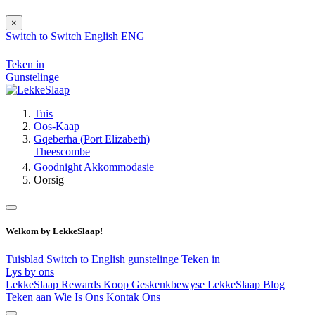
×
Switch to
Switch
English
ENG
Teken in
Gunstelinge
Tuis
Oos-Kaap
Gqeberha (Port Elizabeth)
Theescombe
Goodnight Akkommodasie
Oorsig
Welkom by LekkeSlaap!
Tuisblad
Switch to English
gunstelinge
Teken in
Lys by ons
LekkeSlaap Rewards
Koop Geskenkbewyse
LekkeSlaap Blog
Teken aan
Wie Is Ons
Kontak Ons