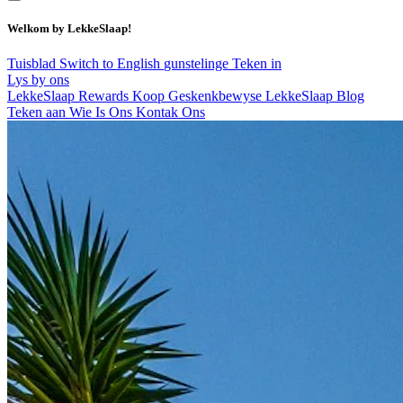
Welkom by LekkeSlaap!
Tuisblad
Switch to English
gunstelinge
Teken in
Lys by ons
LekkeSlaap Rewards
Koop Geskenkbewyse
LekkeSlaap Blog
Teken aan
Wie Is Ons
Kontak Ons