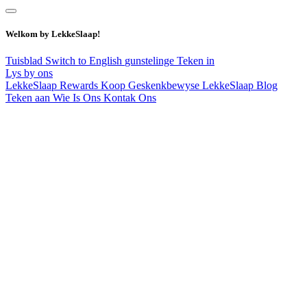
Welkom by LekkeSlaap!
Tuisblad
Switch to English
gunstelinge
Teken in
Lys by ons
LekkeSlaap Rewards
Koop Geskenkbewyse
LekkeSlaap Blog
Teken aan
Wie Is Ons
Kontak Ons