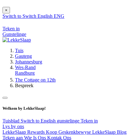
×
Switch to
Switch
English
ENG
Teken in
Gunstelinge
Tuis
Gauteng
Johannesburg
Wes-Rand
Randburg
The Cottage on 12th
Bespreek
Welkom by LekkeSlaap!
Tuisblad
Switch to English
gunstelinge
Teken in
Lys by ons
LekkeSlaap Rewards
Koop Geskenkbewyse
LekkeSlaap Blog
Teken aan
Wie Is Ons
Kontak Ons