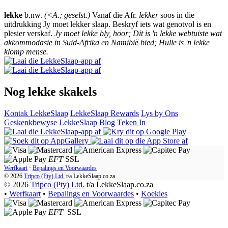
lekke
b.nw.
(<A.; geselst.)
Vanaf die Afr.
lekker
soos in die
uitdrukking Jy moet lekker slaap. Beskryf iets wat genotvol is en
plesier verskaf.
Jy moet lekke bly, hoor; Dit is 'n lekke webtuiste wat
akkommodasie in Suid-Afrika en Namibië bied; Hulle is 'n lekke
klomp mense.
Nog lekke skakels
Kontak LekkeSlaap
LekkeSlaap Rewards
Lys by Ons
Geskenkbewyse
LekkeSlaap Blog
Teken In
EFT
SSL
Werfkaart
·
Bepalings en Voorwaardes
© 2026
Tripco (Pty) Ltd.
t/a
LekkeSlaap.co.za
© 2026
Tripco (Pty) Ltd.
t/a LekkeSlaap.co.za
•
Werfkaart
•
Bepalings en Voorwaardes
•
Koekies
EFT
SSL