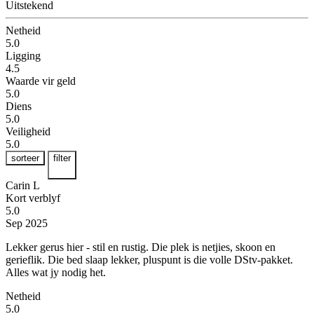
Uitstekend
Netheid
5.0
Ligging
4.5
Waarde vir geld
5.0
Diens
5.0
Veiligheid
5.0
sorteer
filter
Carin L
Kort verblyf
5.0
Sep 2025
Lekker gerus hier - stil en rustig.
Die plek is netjies, skoon en
gerieflik. Die bed slaap lekker, pluspunt is die volle DStv-pakket.
Alles wat jy nodig het.
Netheid
5.0