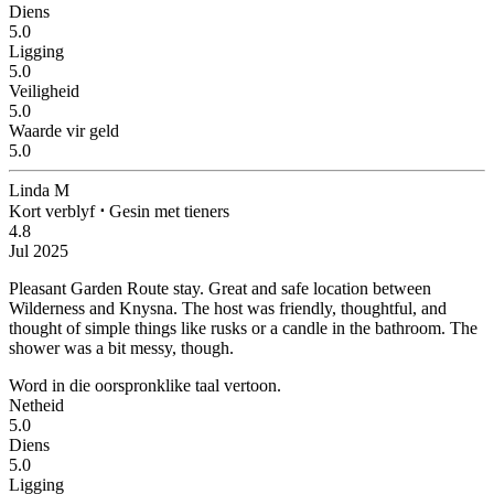
Diens
5.0
Ligging
5.0
Veiligheid
5.0
Waarde vir geld
5.0
Linda M
Kort verblyf
⋅
Gesin met tieners
4.8
Jul 2025
Pleasant Garden Route stay.
Great and safe location between
Wilderness and Knysna. The host was friendly, thoughtful, and
thought of simple things like rusks or a candle in the bathroom. The
shower was a bit messy, though.
Word in die oorspronklike taal vertoon.
Netheid
5.0
Diens
5.0
Ligging