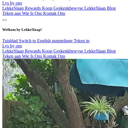
Lys by ons
LekkeSlaap Rewards
Koop Geskenkbewyse
LekkeSlaap Blog
Teken aan
Wie Is Ons
Kontak Ons
Welkom by LekkeSlaap!
Tuisblad
Switch to English
gunstelinge
Teken in
Lys by ons
LekkeSlaap Rewards
Koop Geskenkbewyse
LekkeSlaap Blog
Teken aan
Wie Is Ons
Kontak Ons