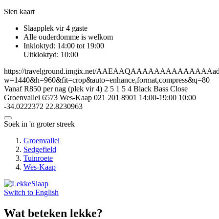
Sien kaart
Slaapplek vir 4 gaste
Alle ouderdomme is welkom
Inkloktyd: 14:00 tot 19:00
Uitkloktyd: 10:00
https://travelground.imgix.net/AAEAAQAAAAAAAAAAAAAAad9a
w=1440&h=960&fit=crop&auto=enhance,format,compress&q=80
Vanaf R850 per nag (plek vir 4)
2
5
1
5
4 Black Bass Close
Groenvallei
6573
Wes-Kaap
021 201 8901
14:00-19:00
10:00
-34.0222372
22.8230963
Soek in 'n groter streek
Groenvallei
Sedgefield
Tuinroete
Wes-Kaap
Switch to
English
Wat beteken lekke?