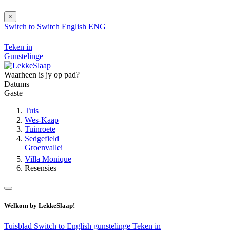
×
Switch to
Switch
English
ENG
Teken in
Gunstelinge
Waarheen is jy op pad?
Datums
Gaste
Tuis
Wes-Kaap
Tuinroete
Sedgefield
Groenvallei
Villa Monique
Resensies
Welkom by LekkeSlaap!
Tuisblad
Switch to English
gunstelinge
Teken in