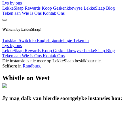
Lys by ons
LekkeSlaap Rewards
Koop Geskenkbewyse
LekkeSlaap Blog
Teken aan
Wie Is Ons
Kontak Ons
Welkom by LekkeSlaap!
Tuisblad
Switch to English
gunstelinge
Teken in
Lys by ons
LekkeSlaap Rewards
Koop Geskenkbewyse
LekkeSlaap Blog
Teken aan
Wie Is Ons
Kontak Ons
Dié instansie is nie meer op LekkeSlaap beskikbaar nie.
Selfsorg in
Randburg
Whistle on West
Jy mag dalk van hierdie soortgelyke instansies hou: