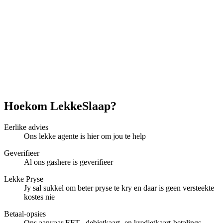
Hoekom LekkeSlaap?
Eerlike advies
Ons lekke agente is hier om jou te help
Geverifieer
Al ons gashere is geverifieer
Lekke Pryse
Jy sal sukkel om beter pryse te kry en daar is geen versteekte
kostes nie
Betaal-opsies
Ons aanvaar EFT-, debietkaart- en kredietkaart-betalings