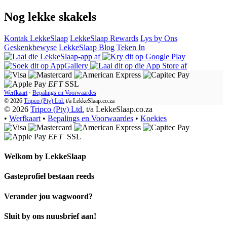
Nog lekke skakels
Kontak LekkeSlaap
LekkeSlaap Rewards
Lys by Ons
Geskenkbewyse
LekkeSlaap Blog
Teken In
EFT
SSL
Werfkaart
·
Bepalings en Voorwaardes
© 2026
Tripco (Pty) Ltd.
t/a
LekkeSlaap.co.za
© 2026
Tripco (Pty) Ltd.
t/a LekkeSlaap.co.za
•
Werfkaart
•
Bepalings en Voorwaardes
•
Koekies
EFT
SSL
Welkom by
LekkeSlaap
Gasteprofiel bestaan ​​reeds
Verander jou wagwoord?
Sluit by ons nuusbrief aan!