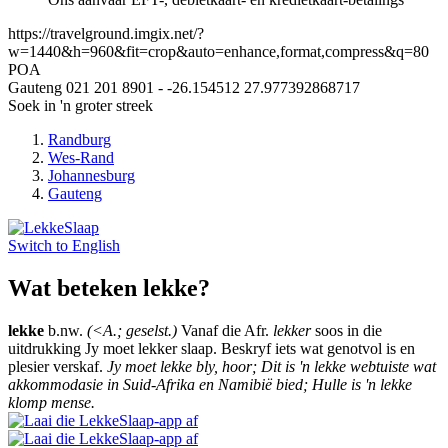
https://travelground.imgix.net/?
w=1440&h=960&fit=crop&auto=enhance,format,compress&q=80
POA
Gauteng
021 201 8901
-
-26.154512
27.977392868717
Soek in 'n groter streek
Randburg
Wes-Rand
Johannesburg
Gauteng
Switch to
English
Wat beteken lekke?
lekke
b.nw.
(<A.; geselst.)
Vanaf die Afr.
lekker
soos in die
uitdrukking Jy moet lekker slaap. Beskryf iets wat genotvol is en
plesier verskaf.
Jy moet lekke bly, hoor; Dit is 'n lekke webtuiste wat
akkommodasie in Suid-Afrika en Namibië bied; Hulle is 'n lekke
klomp mense.