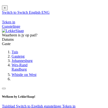
×
Switch to
Switch
English
ENG
Teken in
Gunstelinge
Waarheen is jy op pad?
Datums
Gaste
Tuis
Gauteng
Johannesburg
Wes-Rand
Randburg
Whistle on West
Welkom by LekkeSlaap!
Tuisblad
Switch to English
gunstelinge
Teken in