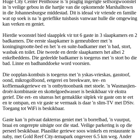
Huge City Center Penthouse is 'n pragtig ingerigte selfsorgwoonstel
in 'n veilige gebou in die hartjie van die opkomende Marshalltown
in die Johannesburgse middestad. Dit is ideaal vir vriende en familie
wat op soek is na 'n gerieflike tuisbasis vanwaar hulle die omgewing
kan verken en geniet.
Hierdie woonstel bied slaapplek vir tot 6 gaste in 3 slaapkamers en 2
badkamers. Die eerste slaapkamer is gemeubileer met 'n
koningingrootte-bed en het 'n en suite-badkamer met 'n bad, stort,
wasbak en toilet. Die tweede en derde slaapkamers het albei 2
enkelbeddens. Die gedeelde badkamer is toegerus met 'n stort bo die
bad. Linne en badhanddoeke word voorsien.
Die oopplan-kombuis is toegerus met 'n yskas-vrieskas, gasstoof,
oond, mikrogolfoond, eetgerei en breekware, tee- en
koffiemaakgeriewe en 'n ontbyttoonbank met stoele. 'n Wasmasjien-
droër-kombinasie en skottelgoedwasser is beskikbaar vir ekstra
gerief. Die eet- en sitareas het gemaklike sitplek vir gaste om te eet
en te ontspan, en vir gaste se vermaak is daar 'n slim-TV met DStv.
Toegang tot WiFi is beskikbaar.
Gaste kan 'n privaat dakterras geniet met 'n borrelbad, 'n vuurput,
braai en ongerepte uitsigte oor die stad. Veilige parkering is op die
perseel beskikbaar. Plaaslike geriewe soos winkels en restaurante is
naby, met Gold Reef City-temapark ongeveer 6.5 km weg. Ander