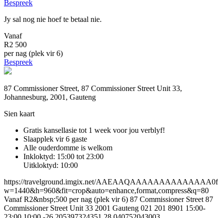
Bespreek
Jy sal nog nie hoef te betaal nie.
Vanaf
R2 500
per nag (plek vir 6)
Bespreek
87 Commissioner Street, 87 Commissioner Street Unit 33,
Johannesburg, 2001, Gauteng
Sien kaart
Gratis kansellasie
tot 1 week voor jou verblyf!
Slaapplek vir 6 gaste
Alle ouderdomme is welkom
Inkloktyd: 15:00 tot 23:00
Uitkloktyd: 10:00
https://travelground.imgix.net/AAEAAQAAAAAAAAAAAAAA0f3bb
w=1440&h=960&fit=crop&auto=enhance,format,compress&q=80
Vanaf R2&nbsp;500 per nag (plek vir 6)
87 Commissioner Street
87
Commissioner Street Unit 33
2001
Gauteng
021 201 8901
15:00-
23:00
10:00
-26.205397324351
28.040752043003