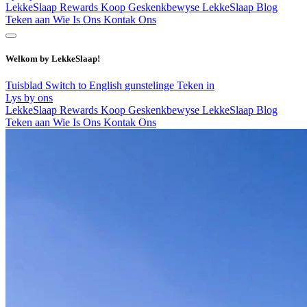
LekkeSlaap Rewards
Koop Geskenkbewyse
LekkeSlaap Blog
Teken aan
Wie Is Ons
Kontak Ons
Welkom by LekkeSlaap!
Tuisblad
Switch to English
gunstelinge
Teken in
Lys by ons
LekkeSlaap Rewards
Koop Geskenkbewyse
LekkeSlaap Blog
Teken aan
Wie Is Ons
Kontak Ons