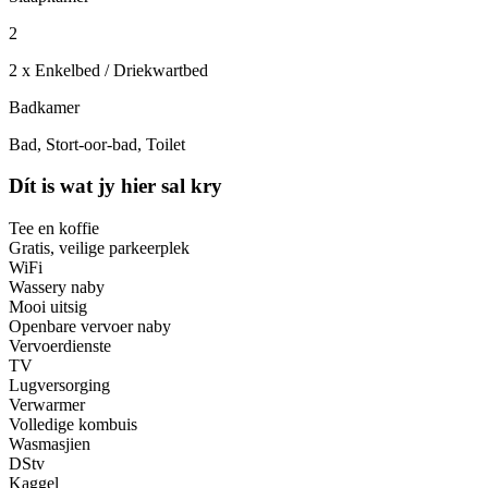
2
2 x Enkelbed / Driekwartbed
Badkamer
Bad, Stort-oor-bad, Toilet
Dít is wat jy hier sal kry
Tee en koffie
Gratis, veilige parkeerplek
WiFi
Wassery naby
Mooi uitsig
Openbare vervoer naby
Vervoerdienste
TV
Lugversorging
Verwarmer
Volledige kombuis
Wasmasjien
DStv
Kaggel