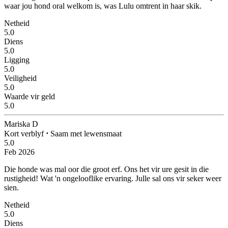
waar jou hond oral welkom is, was Lulu omtrent in haar skik.
Netheid
5.0
Diens
5.0
Ligging
5.0
Veiligheid
5.0
Waarde vir geld
5.0
Mariska D
Kort verblyf
⋅
Saam met lewensmaat
5.0
Feb 2026
Die honde was mal oor die groot erf. Ons het vir ure gesit in die
rustigheid!
Wat 'n ongelooflike ervaring. Julle sal ons vir seker weer
sien.
Netheid
5.0
Diens