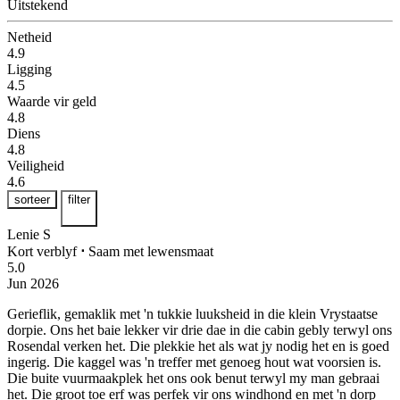
Uitstekend
Netheid
4.9
Ligging
4.5
Waarde vir geld
4.8
Diens
4.8
Veiligheid
4.6
sorteer
filter
Lenie S
Kort verblyf
⋅
Saam met lewensmaat
5.0
Jun 2026
Gerieflik, gemaklik met 'n tukkie luuksheid in die klein Vrystaatse
dorpie.
Ons het baie lekker vir drie dae in die cabin gebly terwyl ons
Rosendal verken het. Die plekkie het als wat jy nodig het en is goed
ingerig. Die kaggel was 'n treffer met genoeg hout wat voorsien is.
Die buite vuurmaakplek het ons ook benut terwyl my man gebraai
het. Die groot toe erf was perfek vir ons windhond en met 'n dorp