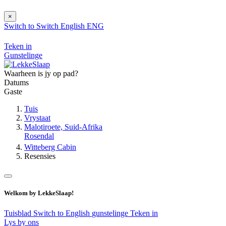
×
Switch to
Switch
English
ENG
Teken in
Gunstelinge
Waarheen is jy op pad?
Datums
Gaste
Tuis
Vrystaat
Malotiroete, Suid-Afrika
Rosendal
Witteberg Cabin
Resensies
Welkom by LekkeSlaap!
Tuisblad
Switch to English
gunstelinge
Teken in
Lys by ons