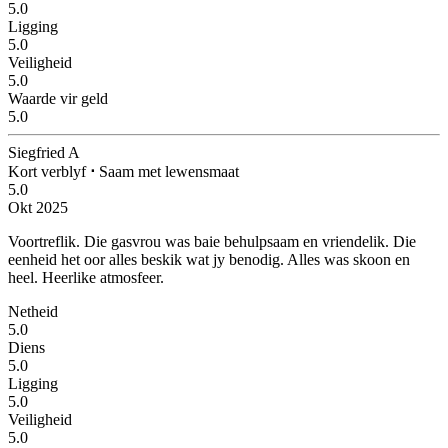
5.0
Ligging
5.0
Veiligheid
5.0
Waarde vir geld
5.0
Siegfried A
Kort verblyf
⋅
Saam met lewensmaat
5.0
Okt 2025
Voortreflik.
Die gasvrou was baie behulpsaam en vriendelik. Die
eenheid het oor alles beskik wat jy benodig. Alles was skoon en
heel. Heerlike atmosfeer.
Netheid
5.0
Diens
5.0
Ligging
5.0
Veiligheid
5.0