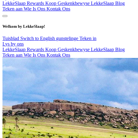
LekkeSlaap Rewards
Koop Geskenkbewyse
LekkeSlaap Blog
Teken aan
Wie Is Ons
Kontak Ons
Welkom by LekkeSlaap!
Tuisblad
Switch to English
gunstelinge
Teken in
Lys by ons
LekkeSlaap Rewards
Koop Geskenkbewyse
LekkeSlaap Blog
Teken aan
Wie Is Ons
Kontak Ons