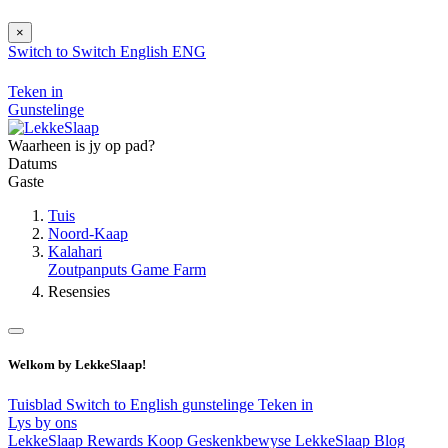
×
Switch to
Switch
English
ENG
Teken in
Gunstelinge
Waarheen is jy op pad?
Datums
Gaste
Tuis
Noord-Kaap
Kalahari
Zoutpanputs Game Farm
Resensies
Welkom by LekkeSlaap!
Tuisblad
Switch to English
gunstelinge
Teken in
Lys by ons
LekkeSlaap Rewards
Koop Geskenkbewyse
LekkeSlaap Blog