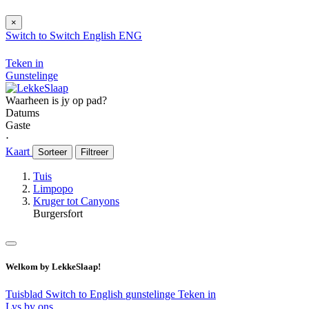
×
Switch to
Switch
English
ENG
Teken in
Gunstelinge
Waarheen is jy op pad?
Datums
Gaste
⋅
Kaart
Sorteer
Filtreer
Tuis
Limpopo
Kruger tot Canyons
Burgersfort
Welkom by LekkeSlaap!
Tuisblad
Switch to English
gunstelinge
Teken in
Lys by ons