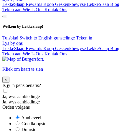
LekkeSlaap Rewards
Koop Geskenkbewyse
LekkeSlaap Blog
Teken aan
Wie Is Ons
Kontak Ons
Welkom by LekkeSlaap!
Tuisblad
Switch to English
gunstelinge
Teken in
Lys by ons
LekkeSlaap Rewards
Koop Geskenkbewyse
LekkeSlaap Blog
Teken aan
Wie Is Ons
Kontak Ons
Kliek om kaart te sien
×
Is jy 'n pensioenaris?
Ja, wys aanbiedinge
Ja, wys aanbiedinge
Orden volgens
Aanbeveel
Goedkoopste
Duurste