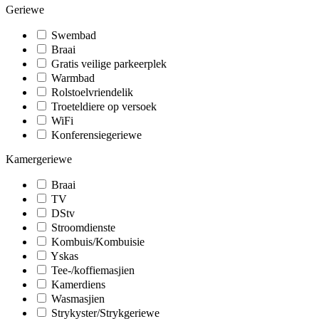
Geriewe
Swembad
Braai
Gratis veilige parkeerplek
Warmbad
Rolstoelvriendelik
Troeteldiere op versoek
WiFi
Konferensiegeriewe
Kamergeriewe
Braai
TV
DStv
Stroomdienste
Kombuis/Kombuisie
Yskas
Tee-/koffiemasjien
Kamerdiens
Wasmasjien
Strykyster/Strykgeriewe