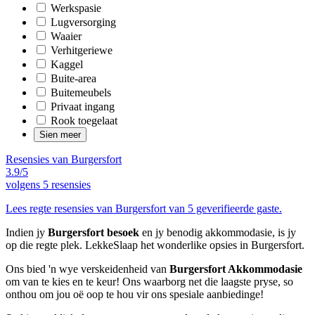
Werkspasie
Lugversorging
Waaier
Verhitgeriewe
Kaggel
Buite-area
Buitemeubels
Privaat ingang
Rook toegelaat
Sien meer
Resensies van Burgersfort
3.9/5
volgens
5 resensies
Lees regte resensies van Burgersfort van 5 geverifieerde gaste.
Indien jy
Burgersfort besoek
en jy benodig akkommodasie, is jy
op die regte plek. LekkeSlaap het wonderlike opsies in Burgersfort.
Ons bied 'n wye verskeidenheid van
Burgersfort Akkommodasie
om van te kies en te keur! Ons waarborg net die laagste pryse, so
onthou om jou oë oop te hou vir ons spesiale aanbiedinge!