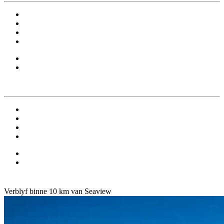
Verblyf binne 10 km van Seaview