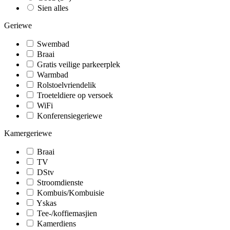
Sien alles
Geriewe
Swembad
Braai
Gratis veilige parkeerplek
Warmbad
Rolstoelvriendelik
Troeteldiere op versoek
WiFi
Konferensiegeriewe
Kamergeriewe
Braai
TV
DStv
Stroomdienste
Kombuis/Kombuisie
Yskas
Tee-/koffiemasjien
Kamerdiens