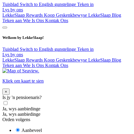
Tuisblad
Switch to English
gunstelinge
Teken in
Lys by ons
LekkeSlaap Rewards
Koop Geskenkbewyse
LekkeSlaap Blog
Teken aan
Wie Is Ons
Kontak Ons
Welkom by LekkeSlaap!
Tuisblad
Switch to English
gunstelinge
Teken in
Lys by ons
LekkeSlaap Rewards
Koop Geskenkbewyse
LekkeSlaap Blog
Teken aan
Wie Is Ons
Kontak Ons
Kliek om kaart te sien
×
Is jy 'n pensioenaris?
Ja, wys aanbiedinge
Ja, wys aanbiedinge
Orden volgens
Aanbeveel