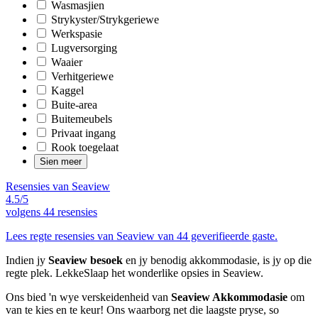
Wasmasjien
Strykyster/Strykgeriewe
Werkspasie
Lugversorging
Waaier
Verhitgeriewe
Kaggel
Buite-area
Buitemeubels
Privaat ingang
Rook toegelaat
Sien meer
Resensies van Seaview
4.5/5
volgens
44 resensies
Lees regte resensies van Seaview van 44 geverifieerde gaste.
Indien jy
Seaview besoek
en jy benodig akkommodasie, is jy op die
regte plek. LekkeSlaap het wonderlike opsies in Seaview.
Ons bied 'n wye verskeidenheid van
Seaview Akkommodasie
om
van te kies en te keur! Ons waarborg net die laagste pryse, so