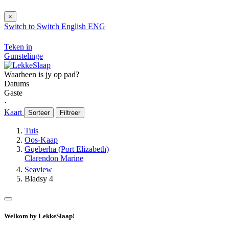
×
Switch to
Switch
English
ENG
Teken in
Gunstelinge
Waarheen is jy op pad?
Datums
Gaste
⋅
Kaart
Sorteer
Filtreer
Tuis
Oos-Kaap
Gqeberha (Port Elizabeth)
Clarendon Marine
Seaview
Bladsy 4
Welkom by LekkeSlaap!