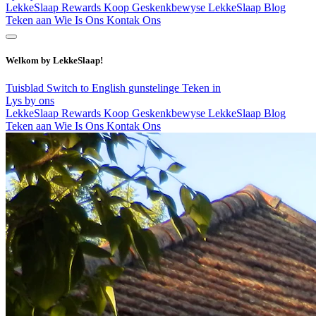
LekkeSlaap Rewards
Koop Geskenkbewyse
LekkeSlaap Blog
Teken aan
Wie Is Ons
Kontak Ons
Welkom by LekkeSlaap!
Tuisblad
Switch to English
gunstelinge
Teken in
Lys by ons
LekkeSlaap Rewards
Koop Geskenkbewyse
LekkeSlaap Blog
Teken aan
Wie Is Ons
Kontak Ons