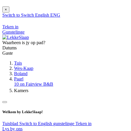
×
Switch to
Switch
English
ENG
Teken in
Gunstelinge
Waarheen is jy op pad?
Datums
Gaste
Tuis
Wes-Kaap
Boland
Paarl
10 on Fairview B&B
Kamers
Welkom by LekkeSlaap!
Tuisblad
Switch to English
gunstelinge
Teken in
Lys by ons