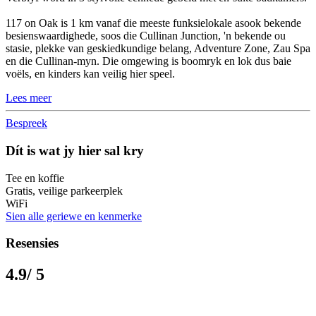
117 on Oak is 1 km vanaf die meeste funksielokale asook bekende
besienswaardighede, soos die Cullinan Junction, 'n bekende ou
stasie, plekke van geskiedkundige belang, Adventure Zone, Zau Spa
en die Cullinan-myn. Die omgewing is boomryk en lok dus baie
voëls, en kinders kan veilig hier speel.
Lees meer
Bespreek
Dít is wat jy hier sal kry
Tee en koffie
Gratis, veilige parkeerplek
WiFi
Sien alle geriewe en kenmerke
Resensies
4.9
/ 5