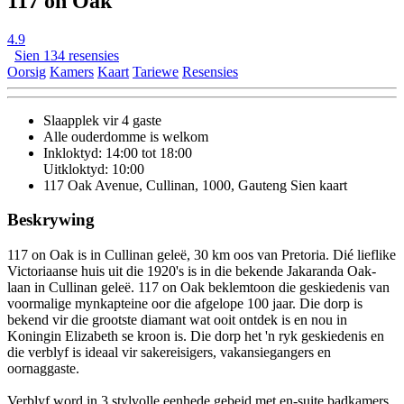
117 on Oak
4.9
Sien 134 resensies
Oorsig
Kamers
Kaart
Tariewe
Resensies
Slaapplek vir 4 gaste
Alle ouderdomme is welkom
Inkloktyd: 14:00 tot 18:00
Uitkloktyd: 10:00
117 Oak Avenue, Cullinan, 1000, Gauteng
Sien kaart
Beskrywing
117 on Oak is in Cullinan geleë, 30 km oos van Pretoria. Dié lieflike
Victoriaanse huis uit die 1920's is in die bekende Jakaranda Oak-
laan in Cullinan geleë. 117 on Oak beklemtoon die geskiedenis van
voormalige mynkapteine oor die afgelope 100 jaar. Die dorp is
bekend vir die grootste diamant wat ooit ontdek is en nou in
Koningin Elizabeth se kroon is. Die dorp het 'n ryk geskiedenis en
die verblyf is ideaal vir sakereisigers, vakansiegangers en
oornaggaste.
Verblyf word in 3 stylvolle eenhede gebeid met en-suite badkamers.