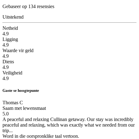
Gebaseer op 134 resensies
Uitstekend
Netheid
4.9
Ligging
4.9
Waarde vir geld
4.9
Diens
4.9
Veiligheid
4.9
Gaste se hoogtepunte
Thomas C
Saam met lewensmaat
5.0
A peaceful and relaxing Cullinan getaway.
Our stay was incredibly
peaceful and relaxing, which was exactly what we needed from our
trip...
Word in die oorspronklike taal vertoon.