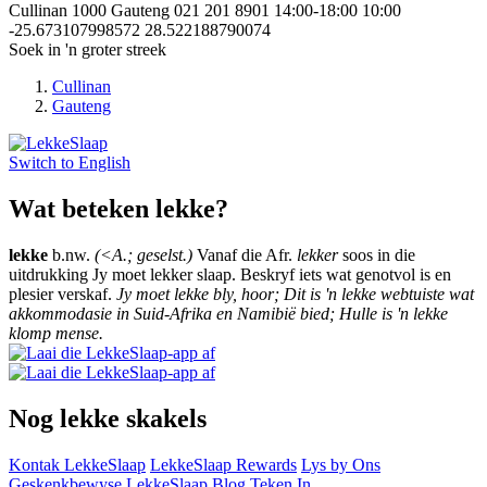
Cullinan
1000
Gauteng
021 201 8901
14:00-18:00
10:00
-25.673107998572
28.522188790074
Soek in 'n groter streek
Cullinan
Gauteng
Switch to
English
Wat beteken lekke?
lekke
b.nw.
(<A.; geselst.)
Vanaf die Afr.
lekker
soos in die
uitdrukking Jy moet lekker slaap. Beskryf iets wat genotvol is en
plesier verskaf.
Jy moet lekke bly, hoor; Dit is 'n lekke webtuiste wat
akkommodasie in Suid-Afrika en Namibië bied; Hulle is 'n lekke
klomp mense.
Nog lekke skakels
Kontak LekkeSlaap
LekkeSlaap Rewards
Lys by Ons
Geskenkbewyse
LekkeSlaap Blog
Teken In