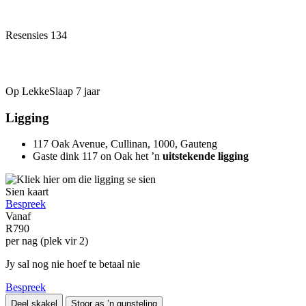
Resensies
134
Op LekkeSlaap
7 jaar
Ligging
117 Oak Avenue, Cullinan, 1000, Gauteng
Gaste dink 117 on Oak het ’n
uitstekende ligging
Sien kaart
Bespreek
Vanaf
R790
per nag (plek vir 2)
Jy sal nog nie hoef te betaal nie
Bespreek
Deel skakel
Stoor as ’n gunsteling