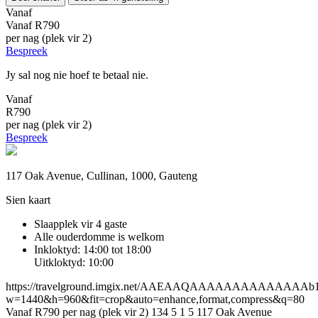
Vanaf
Vanaf
R790
per nag (plek vir 2)
Bespreek
Jy sal nog nie hoef te betaal nie.
Vanaf
R790
per nag (plek vir 2)
Bespreek
117 Oak Avenue, Cullinan, 1000, Gauteng
Sien kaart
Slaapplek vir 4 gaste
Alle ouderdomme is welkom
Inkloktyd: 14:00 tot 18:00
Uitkloktyd: 10:00
https://travelground.imgix.net/AAEAAQAAAAAAAAAAAAAAb1518
w=1440&h=960&fit=crop&auto=enhance,format,compress&q=80
Vanaf R790 per nag (plek vir 2)
134
5
1
5
117 Oak Avenue