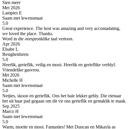
Sien meer
Mei 2026
Lampies E
Saam met lewensmaat
5.0
Great experience.
The host was amazing and very accomadating,
we loved the place. Thanks.
Word in die oorspronklike taal vertoon.
Apr 2026
Elsabe L
Besigheidsreis
5.0
Heerlik, gerieflik, veilig en mooi.
Heerlik en gerieflike verblyf.
Vriendelike gasvrou.
Mrt 2026
Michelle H
Saam met lewensmaat
5.0
Netjies, skoon en gerieflik.
Ons het baie lekker gebly. Die eienaar
het uit haar pad gegaan om dit vir ons gerieflik en gemaklik te maak.
Sep 2025
Marco H
Saam met lewensmaat
5.0
Warm, moeite en mooi.
Fantasties! Met Duncan en Mikayla as