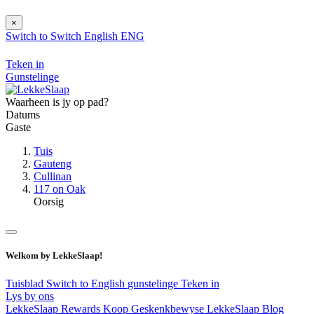
×
Switch to
Switch
English
ENG
Teken in
Gunstelinge
Waarheen is jy op pad?
Datums
Gaste
Tuis
Gauteng
Cullinan
117 on Oak
Oorsig
Welkom by LekkeSlaap!
Tuisblad
Switch to English
gunstelinge
Teken in
Lys by ons
LekkeSlaap Rewards
Koop Geskenkbewyse
LekkeSlaap Blog