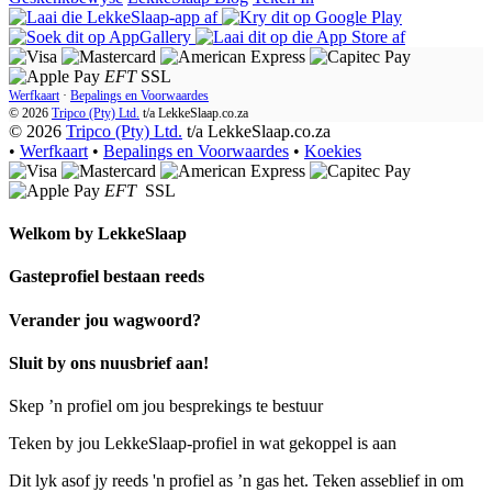
EFT
SSL
Werfkaart
·
Bepalings en Voorwaardes
© 2026
Tripco (Pty) Ltd.
t/a
LekkeSlaap.co.za
© 2026
Tripco (Pty) Ltd.
t/a LekkeSlaap.co.za
•
Werfkaart
•
Bepalings en Voorwaardes
•
Koekies
EFT
SSL
Welkom by
LekkeSlaap
Gasteprofiel bestaan ​​reeds
Verander jou wagwoord?
Sluit by ons nuusbrief aan!
Skep ’n profiel om jou besprekings te bestuur
Teken by jou LekkeSlaap-profiel in wat gekoppel is aan
Dit lyk asof jy reeds 'n profiel as ’n gas het. Teken asseblief in om