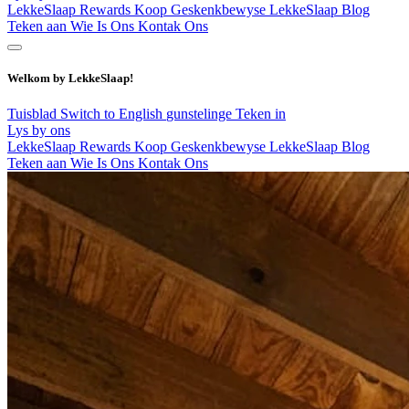
LekkeSlaap Rewards
Koop Geskenkbewyse
LekkeSlaap Blog
Teken aan
Wie Is Ons
Kontak Ons
Welkom by LekkeSlaap!
Tuisblad
Switch to English
gunstelinge
Teken in
Lys by ons
LekkeSlaap Rewards
Koop Geskenkbewyse
LekkeSlaap Blog
Teken aan
Wie Is Ons
Kontak Ons