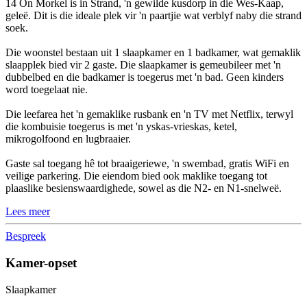
14 On Morkel is in Strand, 'n gewilde kusdorp in die Wes-Kaap,
geleë. Dit is die ideale plek vir 'n paartjie wat verblyf naby die strand
soek.
Die woonstel bestaan uit 1 slaapkamer en 1 badkamer, wat gemaklik
slaapplek bied vir 2 gaste. Die slaapkamer is gemeubileer met 'n
dubbelbed en die badkamer is toegerus met 'n bad. Geen kinders
word toegelaat nie.
Die leefarea het 'n gemaklike rusbank en 'n TV met Netflix, terwyl
die kombuisie toegerus is met 'n yskas-vrieskas, ketel,
mikrogolfoond en lugbraaier.
Gaste sal toegang hê tot braaigeriewe, 'n swembad, gratis WiFi en
veilige parkering. Die eiendom bied ook maklike toegang tot
plaaslike besienswaardighede, sowel as die N2- en N1-snelweë.
Lees meer
Bespreek
Kamer-opset
Slaapkamer