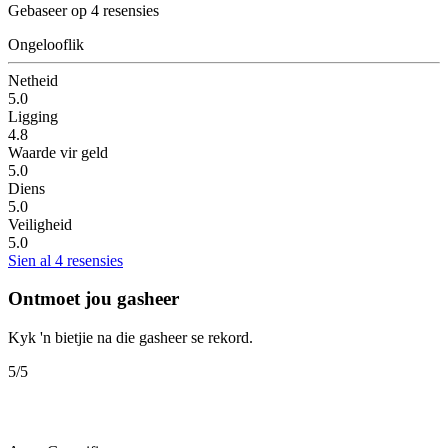
Gebaseer op 4 resensies
Ongelooflik
Netheid
5.0
Ligging
4.8
Waarde vir geld
5.0
Diens
5.0
Veiligheid
5.0
Sien al 4 resensies
Ontmoet jou gasheer
Kyk 'n bietjie na die gasheer se rekord.
5
/5