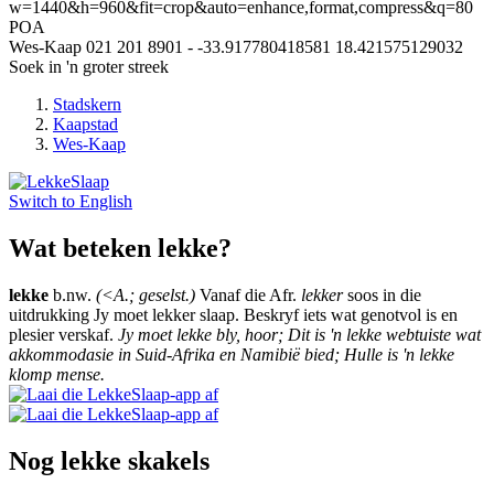
w=1440&h=960&fit=crop&auto=enhance,format,compress&q=80
POA
Wes-Kaap
021 201 8901
-
-33.917780418581
18.421575129032
Soek in 'n groter streek
Stadskern
Kaapstad
Wes-Kaap
Switch to
English
Wat beteken lekke?
lekke
b.nw.
(<A.; geselst.)
Vanaf die Afr.
lekker
soos in die
uitdrukking Jy moet lekker slaap. Beskryf iets wat genotvol is en
plesier verskaf.
Jy moet lekke bly, hoor; Dit is 'n lekke webtuiste wat
akkommodasie in Suid-Afrika en Namibië bied; Hulle is 'n lekke
klomp mense.
Nog lekke skakels