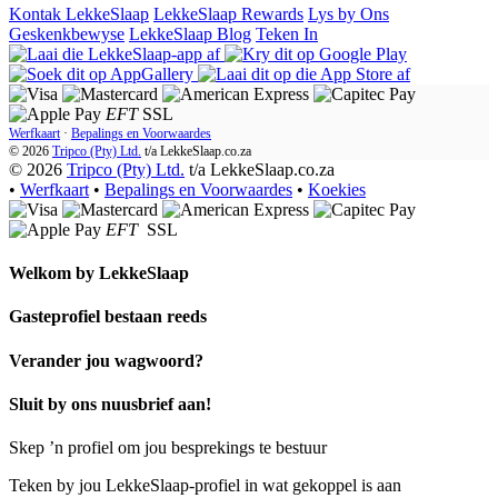
Kontak LekkeSlaap
LekkeSlaap Rewards
Lys by Ons
Geskenkbewyse
LekkeSlaap Blog
Teken In
EFT
SSL
Werfkaart
·
Bepalings en Voorwaardes
© 2026
Tripco (Pty) Ltd.
t/a
LekkeSlaap.co.za
© 2026
Tripco (Pty) Ltd.
t/a LekkeSlaap.co.za
•
Werfkaart
•
Bepalings en Voorwaardes
•
Koekies
EFT
SSL
Welkom by
LekkeSlaap
Gasteprofiel bestaan ​​reeds
Verander jou wagwoord?
Sluit by ons nuusbrief aan!
Skep ’n profiel om jou besprekings te bestuur
Teken by jou LekkeSlaap-profiel in wat gekoppel is aan