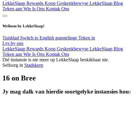
LekkeSlaap Rewards
Koop Geskenkbewyse
LekkeSlaap Blog
Teken aan
Wie Is Ons
Kontak Ons
Welkom by LekkeSlaap!
Tuisblad
Switch to English
gunstelinge
Teken in
Lys by ons
LekkeSlaap Rewards
Koop Geskenkbewyse
LekkeSlaap Blog
Teken aan
Wie Is Ons
Kontak Ons
Dié instansie is nie meer op LekkeSlaap beskikbaar nie.
Selfsorg in
Stadskern
16 on Bree
Jy mag dalk van hierdie soortgelyke instansies hou: