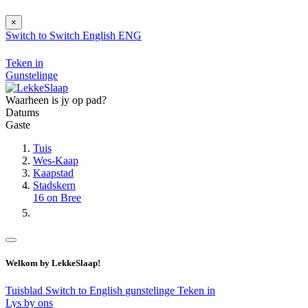
×
Switch to
Switch
English
ENG
Teken in
Gunstelinge
Waarheen is jy op pad?
Datums
Gaste
Tuis
Wes-Kaap
Kaapstad
Stadskern
16 on Bree
Welkom by LekkeSlaap!
Tuisblad
Switch to English
gunstelinge
Teken in
Lys by ons