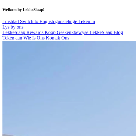
Welkom by LekkeSlaap!
Tuisblad
Switch to English
gunstelinge
Teken in
Lys by ons
LekkeSlaap Rewards
Koop Geskenkbewyse
LekkeSlaap Blog
Teken aan
Wie Is Ons
Kontak Ons