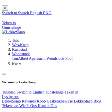
×
Switch to
Switch
English
ENG
Teken in
Gunstelinge
Tuis
Wes-Kaap
Kaapstad
Woodstock
1onAlbert Apartment Woodstock Pool
Kaart
Welkom by LekkeSlaap!
Tuisblad
Switch to English
gunstelinge
Teken in
Lys by ons
LekkeSlaap Rewards
Koop Geskenkbewyse
LekkeSlaap Blog
Teken aan
Wie Is Ons
Kontak Ons