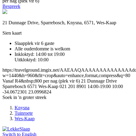
per nag (plek vir 6)
Bespreek
21 Dunnage Drive, Sparrebosch, Knysna, 6571, Wes-Kaap
Sien kaart
Slaapplek vir 6 gaste
Alle ouderdomme is welkom
Inkloktyd: 14:00 tot 19:00
Uitkloktyd: 10:00
https://travelground.imgix.net/AAEAAQAAAAAAAAAAAAAAdd366
w=1440&h=960&fit=crop&auto=enhance,format,compress&q=80
Vanaf R4&nbsp;800 per nag (plek vir 6)
21 Dunnage Drive
Sparrebosch
6571
Wes-Kaap
021 201 8901
14:00-19:00
10:00
-34.0672301
23.0996824
Soek in 'n groter streek
Knysna
Tuinroete
Wes-Kaap
Switch to
English