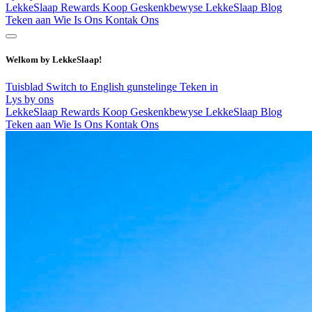
LekkeSlaap Rewards
Koop Geskenkbewyse
LekkeSlaap Blog
Teken aan
Wie Is Ons
Kontak Ons
Welkom by LekkeSlaap!
Tuisblad
Switch to English
gunstelinge
Teken in
Lys by ons
LekkeSlaap Rewards
Koop Geskenkbewyse
LekkeSlaap Blog
Teken aan
Wie Is Ons
Kontak Ons