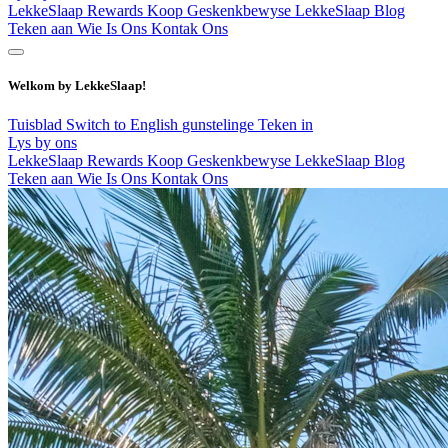
LekkeSlaap Rewards
Koop Geskenkbewyse
LekkeSlaap Blog
Teken aan
Wie Is Ons
Kontak Ons
Welkom by LekkeSlaap!
Tuisblad
Switch to English
gunstelinge
Teken in
Lys by ons
LekkeSlaap Rewards
Koop Geskenkbewyse
LekkeSlaap Blog
Teken aan
Wie Is Ons
Kontak Ons